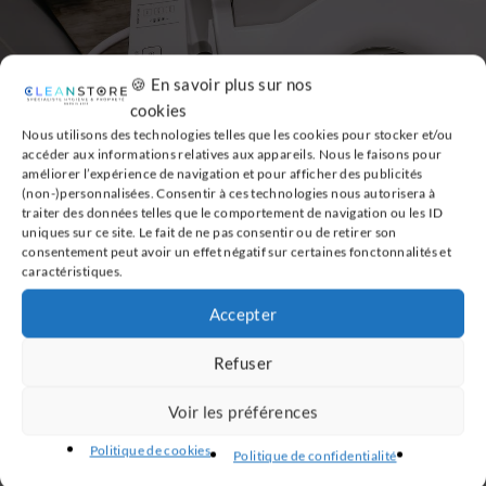
🍪 En savoir plus sur nos
cookies
Nous utilisons des technologies telles que les cookies pour stocker et/ou
accéder aux informations relatives aux appareils. Nous le faisons pour
améliorer l’expérience de navigation et pour afficher des publicités
(non-)personnalisées. Consentir à ces technologies nous autorisera à
traiter des données telles que le comportement de navigation ou les ID
uniques sur ce site. Le fait de ne pas consentir ou de retirer son
consentement peut avoir un effet négatif sur certaines fonctonnalités et
caractéristiques.
De l’invention du bidet à
Accepter
l’avènement du papier WC : la
culture de la toilette en France
Refuser
Voir les préférences
Le bidet en céramique, ancêtre de la douchette et des WC lavant,
a vu le jour en France il y a des siècles. Il a ainsi longtemps été
Politique de cookies
Politique de confidentialité
utilisé pour se nettoyer les parties intimes et faisait partie du