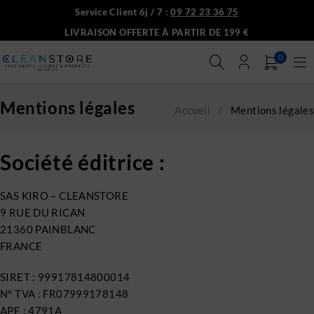
Service Client 6j / 7 :
09 72 23 36 75
LIVRAISON OFFERTE À PARTIR DE 199 €
0
Mentions légales
Accueil
/
Mentions légales
Société éditrice :
SAS KIRO – CLEANSTORE
9 RUE DU RICAN
21360 PAINBLANC
FRANCE
SIRET : 99917814800014
N° TVA : FR07999178148
APE : 4791A