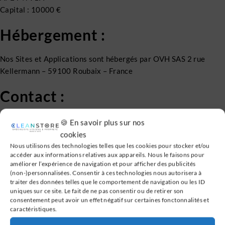
Capital : 10000 €
Hébergement :
Nos Sites et Applications sont hébergés par OVH SAS 2 rue
Kellermann – 59100 Roubaix – France
Contact :
Tel : 04 12 10 21 00
🍪 En savoir plus sur nos
Mail : contact@cleanstore.fr
cookies
Nous utilisons des technologies telles que les cookies pour stocker et/ou
accéder aux informations relatives aux appareils. Nous le faisons pour
améliorer l’expérience de navigation et pour afficher des publicités
(non-)personnalisées. Consentir à ces technologies nous autorisera à
Notre site
traiter des données telles que le comportement de navigation ou les ID
uniques sur ce site. Le fait de ne pas consentir ou de retirer son
consentement peut avoir un effet négatif sur certaines fonctonnalités et
Accueil
caractéristiques.
Abattant WC Japonais