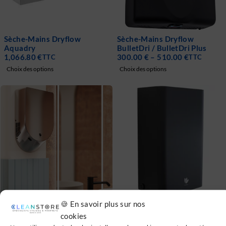
Sèche-Mains Dryflow
Sèche-Mains Dryflow
Aquadry
BulletDri / BulletDri Plus
1,066.80
€
300.00
€
–
510.00
€
TTC
TTC
Choix des options
Choix des options
🍪 En savoir plus sur nos
Sèche-Mains Dryflow
Sèche-Mains Dryflow
Infinity
Vistosa avec filtre HEPA
cookies
648.00
€
372.00
€
TTC
TTC