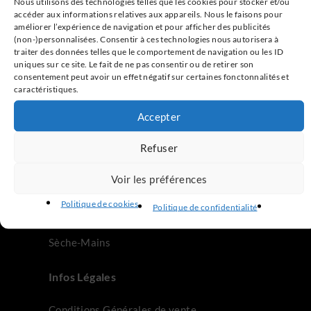
Nous utilisons des technologies telles que les cookies pour stocker et/ou
accéder aux informations relatives aux appareils. Nous le faisons pour
Ajouter au panier
Choix des options
améliorer l’expérience de navigation et pour afficher des publicités
(non-)personnalisées. Consentir à ces technologies nous autorisera à
traiter des données telles que le comportement de navigation ou les ID
uniques sur ce site. Le fait de ne pas consentir ou de retirer son
consentement peut avoir un effet négatif sur certaines fonctonnalités et
caractéristiques.
Accepter
Notre site
Refuser
Accueil
Voir les préférences
Abattant WC Japonais
Politique de cookies
Politique de confidentialité
WC Japonais
Sèche-Mains
Infos Légales
Conditions Générales de vente