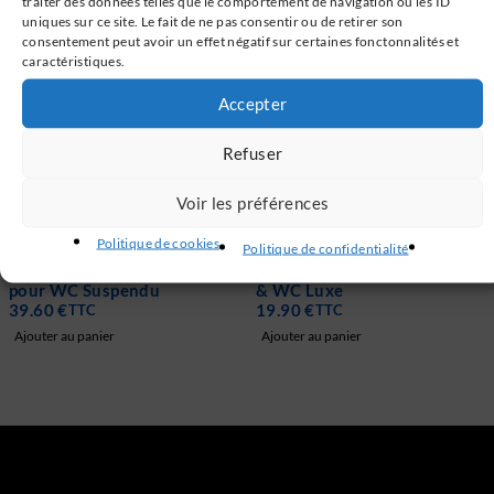
traiter des données telles que le comportement de navigation ou les ID
uniques sur ce site. Le fait de ne pas consentir ou de retirer son
consentement peut avoir un effet négatif sur certaines fonctonnalités et
caractéristiques.
Accepter
Refuser
Voir les préférences
Politique de cookies
Politique de confidentialité
Kit de Connexion TopToilet
Préfiltre TopToilet - Abattant
pour WC Suspendu
& WC Luxe
39.60
€
19.90
€
TTC
TTC
Ajouter au panier
Ajouter au panier