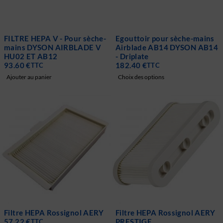
FILTRE HEPA V - Pour sèche-
Egouttoir pour sèche-mains
mains DYSON AIRBLADE V
Airblade AB14 DYSON AB14
HU02 ET AB12
- Driplate
93.60
€
182.40
€
TTC
TTC
Ajouter au panier
Choix des options
Filtre HEPA Rossignol AERY
Filtre HEPA Rossignol AERY
57.22
€
PRESTIGE
TTC