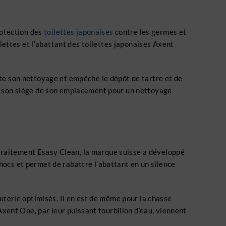
rotection des
toilettes japonaises
contre les germes et
ilettes et l’abattant des toilettes japonaises Axent
ite son nettoyage et empêche le dépôt de tartre et de
et son siège de son emplacement pour un nettoyage
un traitement Esasy Clean, la marque suisse a développé
hocs et permet de rabattre l’abattant en un silence
auterie optimisés. Il en est de même pour la chasse
 Axent One, par leur puissant tourbillon d’eau, viennent