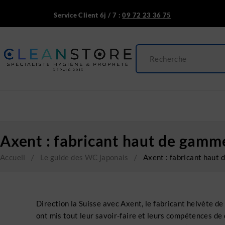
Service Client 6j / 7 :
09 72 23 36 75
Axent : fabricant haut de gamm
Accueil
/
Le guide des WC japonais
/
Axent : fabricant haut
Direction la Suisse avec Axent, le fabricant helvète d
ont mis tout leur savoir-faire et leurs compétences de