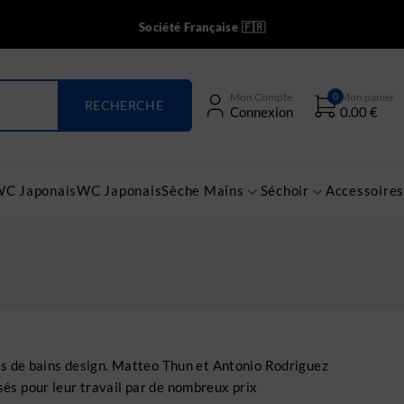
Société Française 🇫🇷
0
Mon Compte
Mon panier
Connexion
0.00
€
WC Japonais
WC Japonais
Sèche Mains
Séchoir
Accessoires
les de bains design. Matteo Thun et Antonio Rodriguez
sés pour leur travail par de nombreux prix