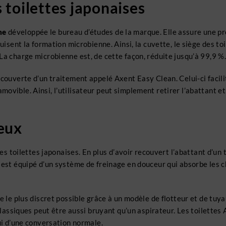
 toilettes japonaises
me
développée le bureau d’études de la marque. Elle assure une p
uisent la formation microbienne. Ainsi, la cuvette, le siège des to
La charge microbienne est, de cette façon, réduite jusqu’à 99,9 %.
ecouverte d’un traitement appelé Axent Easy Clean. Celui-ci facil
movible. Ainsi, l’utilisateur peut simplement retirer l’abattant 
ieux
 ses toilettes japonaises. En plus d’avoir recouvert l’abattant d’
l est équipé d’un système de freinage en douceur qui absorbe les c
e le plus discret possible grâce à un modèle de flotteur et de tuy
classiques peut être aussi bruyant qu’un aspirateur. Les toilettes
lui d’une conversation normale.