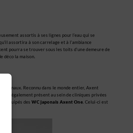
ement assortis à ses lignes pour l’eau qui se
qu’il assortira à son carrelage et à l’ambiance
Axent pourra se trouver sous les toits d’une demeure de
de déco la maison.
rnationaux. Reconnu dans le monde entier, Axent
t est également présent au sein de cliniques privées
ont équipés des
WC japonais Axent One
. Celui-ci est