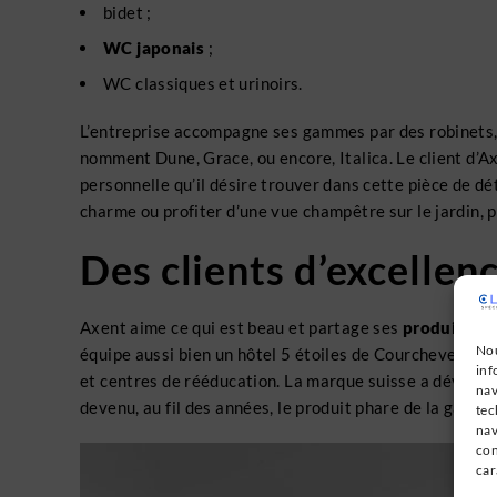
bidet ;
WC japonais
;
WC classiques et urinoirs.
L’entreprise accompagne ses gammes par des robinets,
nomment Dune, Grace, ou encore, Italica. Le client d’Axe
personnelle qu’il désire trouver dans cette pièce de dé
charme ou profiter d’une vue champêtre sur le jardin, 
Des clients d’excellen
Axent aime ce qui est beau et partage ses
produits et 
Nou
équipe aussi bien un hôtel 5 étoiles de Courchevel qu
inf
et centres de rééducation. La marque suisse a dévelo
nav
devenu, au fil des années, le produit phare de la gamm
tec
nav
con
car