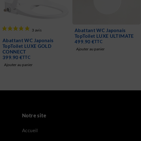
Abattant WC Japonais
TopToilet LUXE ULTIMATE
Abattant WC Japonais
499.90
€
TTC
TopToilet LUXE GOLD
Ajouter au panier
CONNECT
399.90
€
TTC
Ajouter au panier
Notre site
Accueil