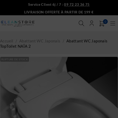
Service Client 6j / 7 :
09 72 23 36 75
LIVRAISON OFFERTE À PARTIR DE 199 €
0
Accueil
/
Abattant WC Japonais
/
Abattant WC Japonais
TopToilet NAÏA 2
RUPTURE DE STOCK