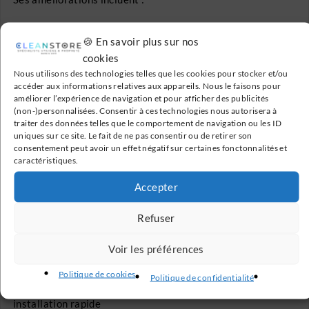
Longueur d’assise agrandie
pour plus de confort
🍪 En savoir plus sur nos
Paroi du siège doublée
pour une solidité renforcée
cookies
Descente amortie plus douce
Nous utilisons des technologies telles que les cookies pour stocker et/ou
Flexible d’alimentation à connexion rapide
accéder aux informations relatives aux appareils. Nous le faisons pour
améliorer l’expérience de navigation et pour afficher des publicités
Robinet trois voies métal quart de tour
(non-)personnalisées. Consentir à ces technologies nous autorisera à
Boulons de fixation expansifs en caoutchouc
pour plus
traiter des données telles que le comportement de navigation ou les ID
de stabilité
uniques sur ce site. Le fait de ne pas consentir ou de retirer son
consentement peut avoir un effet négatif sur certaines fonctonnalités et
Esthétique améliorée
caractéristiques.
🔧 Garantie 2 ans – Retour atelier
Accepter
Pourquoi choisir un WC japonais
Refuser
TopToilet ?
Voir les préférences
✅
Hygiène naturelle
: lavage à l’eau, sans électricité
Politique de cookies
Politique de confidentialité
✅
Facilité d’installation
: aucun outil complexe,
installation rapide