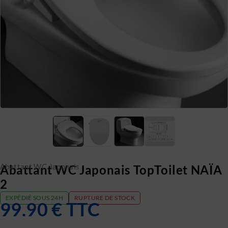
Abattant WC Japonais
Abattant WC Japonais TopToilet NAÏA
2
EXPÉDIÉ SOUS 24H
RUPTURE DE STOCK
99.90
€
TTC