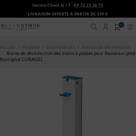
Service Client 6j / 7 :
09 72 23 36 75
LIVRAISON OFFERTE À PARTIR DE 199 €
0
Accueil
/
Hygiène
/
Distributeurs
/
Station de desinfection
/
Borne de désinfection des mains à pédale pour flacon sur pied
Rossignol CUBAGEL