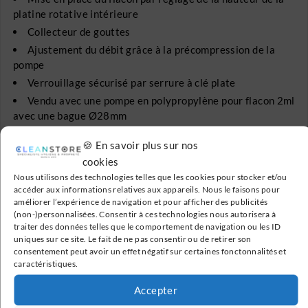
platine rotative intérieure
Collecteur de gouttes
Ajustement du débit grâce à la précompression de la
pompe
Verrouillage sécurisé par serrure à clé plate
Vendu avec une pompe en polypropylène pour flacon 2ml
avec une bague Ø28mm
4 patins de protection au sol / 4 trous de fixation
🍪 En savoir plus sur nos
possible au sol
cookies
Nous utilisons des technologies telles que les cookies pour stocker et/ou
LES AVATANGES :
accéder aux informations relatives aux appareils. Nous le faisons pour
Fabrication française
améliorer l’expérience de navigation et pour afficher des publicités
(non-)personnalisées. Consentir à ces technologies nous autorisera à
Matière recyclable
traiter des données telles que le comportement de navigation ou les ID
Sans contact
uniques sur ce site. Le fait de ne pas consentir ou de retirer son
consentement peut avoir un effet négatif sur certaines fonctonnalités et
Antivandalisme
caractéristiques.
Faible encombrement
Accepter
Dimensions du produit nu (L x l x h) : 280 x 280 x 988