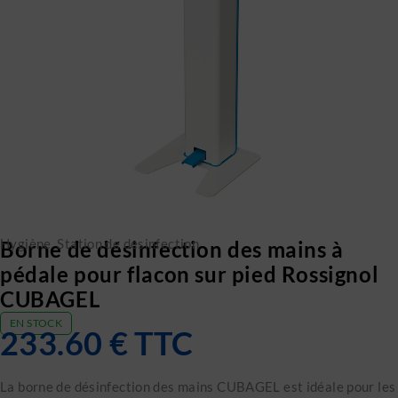
Hygiène
,
Station de desinfection
Borne de désinfection des mains à
pédale pour flacon sur pied Rossignol
CUBAGEL
EN STOCK
233.60
€
TTC
La borne de désinfection des mains CUBAGEL est idéale pour les