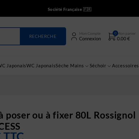
Société Française 🇫🇷
0
Mon Compte
Mon panier
Connexion
0.00
€
WC Japonais
WC Japonais
Sèche Mains
Séchoir
Accessoires
à poser ou à fixer 80L Rossignol
CESS
€
TTC