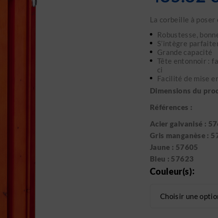
La corbeille à pose
Robustesse, bonne
S’intègre parfait
Grande capacité
Tête entonnoir : f
ci
Facilité de mise e
Dimensions du produ
Références :
Acier galvanisé : 5
Gris manganèse : 
Jaune : 57605
Bleu : 57623
Couleur(s)