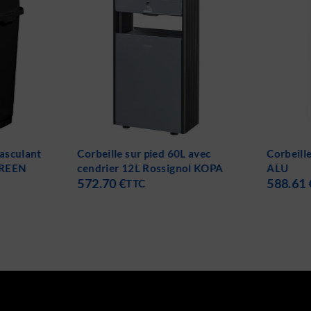
basculant
Corbeille sur pied 60L avec
Corbeill
GREEN
cendrier 12L Rossignol KOPA
ALU
572.70
€
588.61
TTC