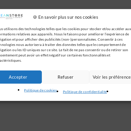
🍪 En savoir plus sur nos cookies
s utilisons des technologies telles que les cookies pour stocker et/ou accéder aux
ormations relatives aux appareils. Nous le faisons pour améliorer l’expérience de
t du sac
igation et pour afficher des publicités (non-)personnalisées. Consentir à ces
hnologies nous autorisera à traiter des données telles que le comportement de
igation ou les ID uniques sur ce site. Le fait de ne pas consentir ou de retirer son
sentement peut avoir un effet négatif sur certaines fonctonnalités et
actéristiques.
ticorrosion
Accepter
Refuser
Voir les préférenc
Politique de cookies
Politique de confidentialité