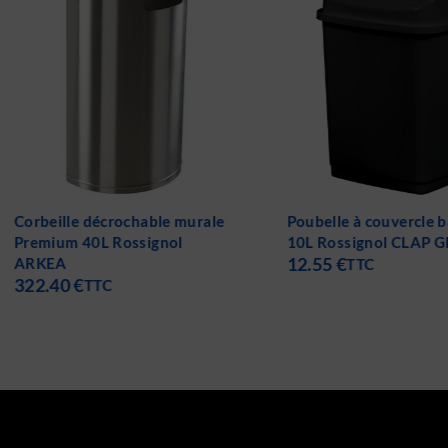
Corbeille décrochable murale
Poubelle à couvercle 
Premium 40L Rossignol
10L Rossignol CLAP 
12.55
€
ARKEA
TTC
322.40
€
TTC