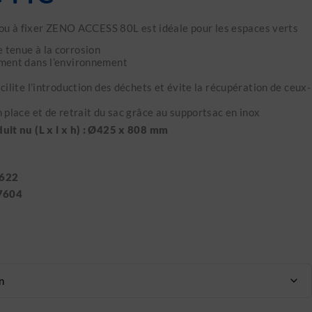
r ou à fixer ZENO ACCESS 80L est idéale pour les espaces verts
 tenue à la corrosion
ement dans l’environnement
acilite l’introduction des déchets et évite la récupération de ceux-
n place et de retrait du sac grâce au supportsac en inox
it nu (L x l x h) : Ø425 x 808 mm
7622
57604