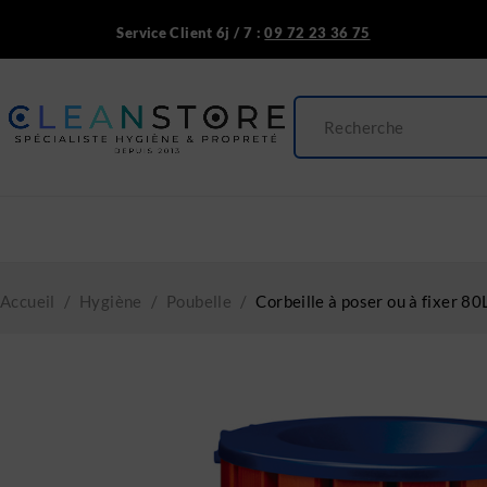
Service Client 6j / 7 :
09 72 23 36 75
Accueil
/
Hygiène
/
Poubelle
/
Corbeille à poser ou à fixer 