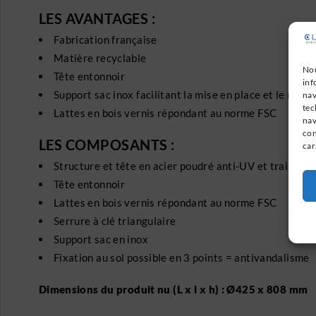
LES AVANTAGES :
Fabrication française
Matière recyclable
Nou
Tête entonnoir
inf
Support sac inox facilitant la mise en place et le retrai
nav
tec
Lattes en bois vernis répondant au norme FSC
nav
con
LES COMPOSANTS :
car
Structure et tête en acier poudré anti-UV et traité an
Tête entonnoir
Lattes en bois vernis répondant au norme FSC
Serrure à clé triangulaire
Support sac en inox
Fixation au sol possible en 3 points = antivandalisme
Dimensions du produit nu (L x l x h) : Ø425 x 808 mm