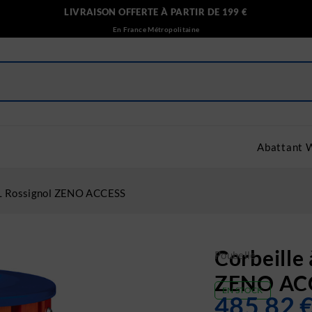
LIVRAISON OFFERTE À PARTIR DE 199 €
En France Métropolitaine
Abattant 
80L Rossignol ZENO ACCESS
Corbeille 
Poubelle
ZENO AC
EN STOCK
485.82