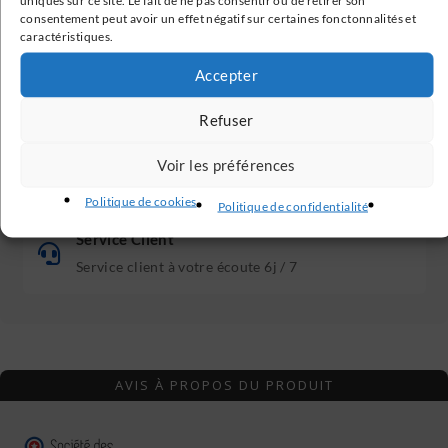
consentement peut avoir un effet négatif sur certaines fonctonnalités et
caractéristiques.
Paiement Sécurisé
Accepter
Transactions 100% sécurisées
Refuser
Avis Clients Vérifiés
Voir les préférences
Nos avis clients sont vérifiés
Politique de cookies
Politique de confidentialité
Service Client
Service client à votre écoute 6j / 7
AVIS À PROPOS DU PRODUIT