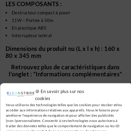
LES COMPOSANTS :
Destructeur compact à poser
11W – Portée à 50m
En plastique ABS
Interrupteur latéral
Dimensions du produit nu (L x l x h) : 160 x
80 x 345 mm
Retrouvez plus de caractéristiques dans
l’onglet : “Informations complémentaires”
🍪 En savoir plus sur nos
cookies
Nous utilisons des technologies telles que les cookies pour stocker et/ou
accéder aux informations relatives aux appareils. Nous le faisons pour
améliorer l’expérience de navigation et pour afficher des publicités
Livraison Gratuite
(non-)personnalisées. Consentir à ces technologies nous autorisera à
traiter des données telles que le comportement de navigation ou les ID
En France métropolitaine à partir de 199€
uniques sur ce site. Le fait de ne pas consentir ou de retirer son