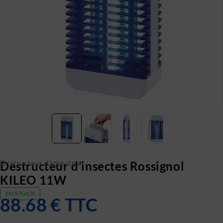
Destructeur d'Insectes
Destructeur d’insectes Rossignol
KILEO 11W
EN STOCK
88.68
€
TTC