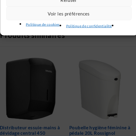
Service client à votre écoute 6j / 7
Voir les préférences
Politique de cookies
Politique de confidentialité
Produits similaires
Poubelle hygiène féminine à
Distributeur de savon 1,1L
pédale 20L Rossignol
Rossignol CLARA