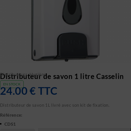
Distributeurs
,
Hygiène
Distributeur de savon 1 litre Casselin
EN STOCK
24.00
€
TTC
Distributeur de savon 1L livré avec son kit de fixation.
Référence:
CDS1