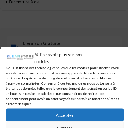
• Fermeture à clé
Livraison Gratuite
En France métropolitaine à partir de 199€
🍪 En savoir plus sur nos
cookies
Nous utilisons des technologies telles que les cookies pour stocker et/ou
Paiement Sécurisé
accéder aux informations relatives aux appareils. Nous le faisons pour
améliorer l’expérience de navigation et pour afficher des publicités
Transactions 100% sécurisées
(non-)personnalisées. Consentir à ces technologies nous autorisera à
traiter des données telles que le comportement de navigation ou les ID
uniques sur ce site. Le fait de ne pas consentir ou de retirer son
Avis Clients Vérifiés
consentement peut avoir un effet négatif sur certaines fonctonnalités et
caractéristiques.
Nos avis clients sont vérifiés
Accepter
Service Client
Refuser