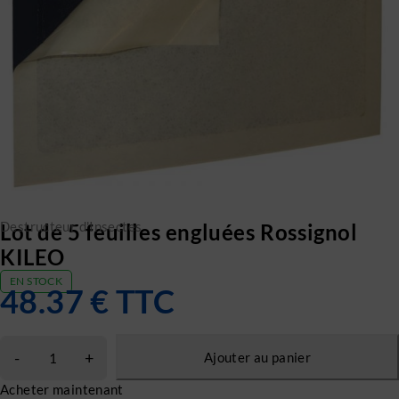
Destructeur d'Insectes
Lot de 5 feuilles engluées Rossignol
KILEO
EN STOCK
48.37
€
TTC
Ajouter au panier
Acheter maintenant