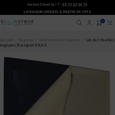
Service Client 6j / 7 :
09 72 23 36 75
LIVRAISON OFFERTE À PARTIR DE 199 €
0
Accueil
/
Hygiène
/
Destructeur d'Insectes
/
Lot de 5 feuilles
engluées Rossignol KILEO