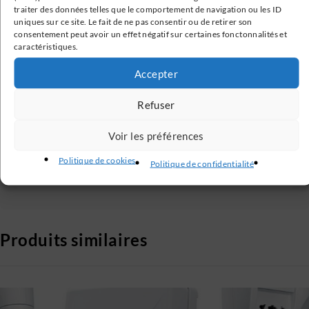
traiter des données telles que le comportement de navigation ou les ID
Paiement Sécurisé
uniques sur ce site. Le fait de ne pas consentir ou de retirer son
consentement peut avoir un effet négatif sur certaines fonctonnalités et
Transactions 100% sécurisées
caractéristiques.
Accepter
Avis Clients Vérifiés
Refuser
Nos avis clients sont vérifiés
Voir les préférences
Service Client
Politique de cookies
Politique de confidentialité
Service client à votre écoute 6j / 7
Produits similaires