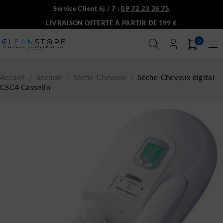
Service Client 6j / 7 :
09 72 23 36 75
LIVRAISON OFFERTE À PARTIR DE 199 €
0
Accueil
/
Séchoir
/
Sèche-Cheveux
/
Sèche-Cheveux digital
CSC4 Casselin