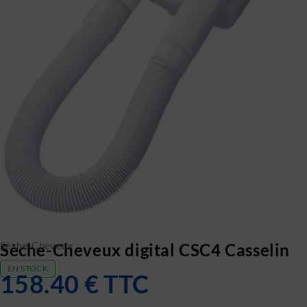
Sèche-Cheveux
Sèche-Cheveux digital CSC4 Casselin
EN STOCK
158.40
€
TTC