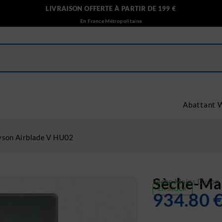
LIVRAISON OFFERTE À PARTIR DE 199 €
En France Métropolitaine
Abattant 
yson Airblade V HU02
Sèche-Ma
Sèche Mains Dyson
EN STOCK
934.80