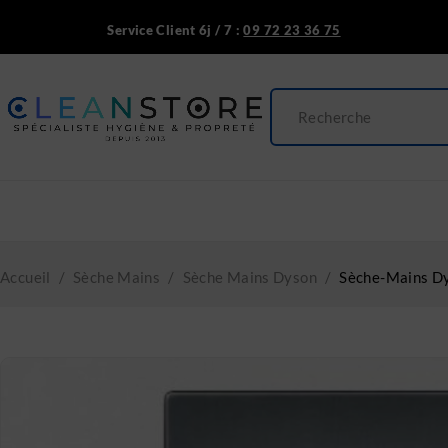
Service Client 6j / 7 :
09 72 23 36 75
Accueil
/
Sèche Mains
/
Sèche Mains Dyson
/
Sèche-Mains D