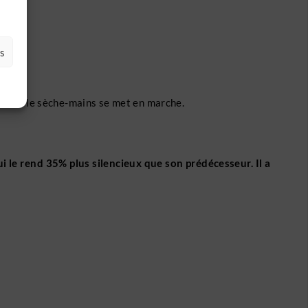
es
révu et le sèche-mains se met en marche.
i le rend 35% plus silencieux que son prédécesseur. Il a