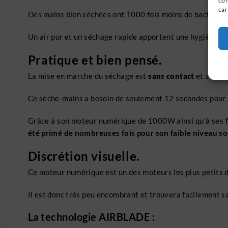
con
car
Des mains bien séchées ont 1000 fois moins de bactéries
Un air pur et un séchage rapide apportent une hygiène pa
Pratique et bien pensé.
La mise en marche du séchage est
sans contact
et se fai
Ce sèche-mains a besoin de seulement 12 secondes pour 
Grâce à son moteur numérique de 1000W ainsi qu’à ses f
été primé de nombreuses fois pour son faible niveau s
Discrétion visuelle.
Ce moteur numérique est un des moteurs les plus petits
Il est donc très peu encombrant et trouvera facilement sa
La technologie AIRBLADE :