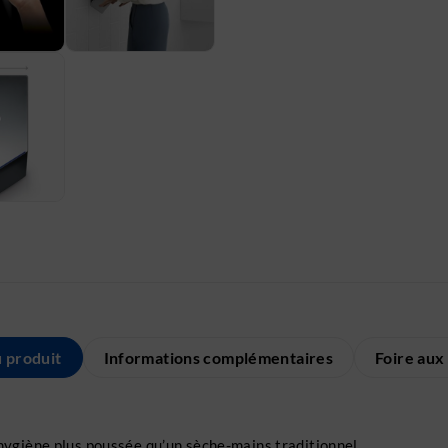
u produit
Informations complémentaires
Foire aux
ygiène plus poussée qu’un sèche-mains traditionnel.