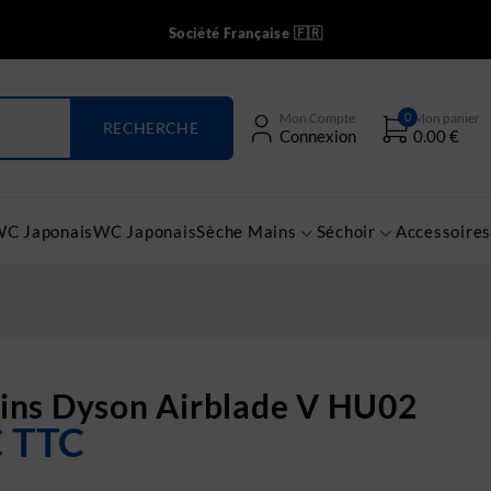
Société Française 🇫🇷
0
Mon Compte
Mon panier
Connexion
0.00
€
WC Japonais
WC Japonais
Sèche Mains
Séchoir
Accessoires
ins Dyson Airblade V HU02
€
TTC