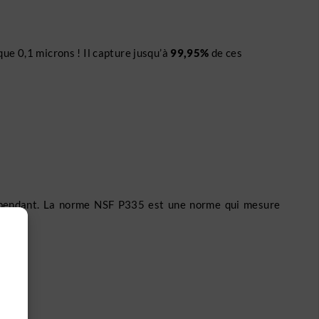
 que 0,1 microns ! Il capture jusqu’à
99,95%
de ces
épendant. La norme NSF P335 est une norme qui mesure
e
.