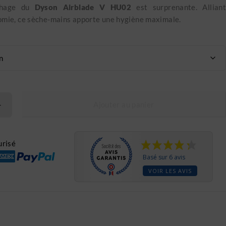
chage du
Dyson Airblade V
HU02
est surprenante. Allian
omie, ce sèche-mains apporte une hygiène maximale.
Ajouter au panier
risé
Basé sur 6 avis
VOIR LES AVIS