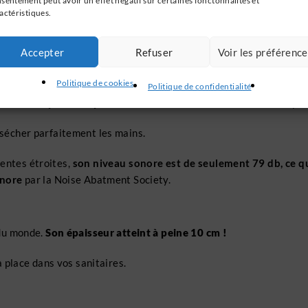
sentement peut avoir un effet négatif sur certaines fonctonnalités et
actéristiques.
 que des mains mouillées.
rfaite pour vos mains !
Accepter
Refuser
Voir les préférenc
Politique de cookies
Politique de confidentialité
t via des
capteurs capacitifs
. Positionnez vos mains à l’endroit p
sécher parfaitement les mains.
entes étroites,
son niveau sonore est de seulement 79 db, ce qu
onore
par la Noise Abatment Society.
 du monde.
Son épaisseur atteint à peine 10 cm
!
 place dans vos sanitaires.