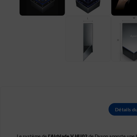
Détails d
Le système de
l’Airblade V
HU02
de Dyson apporte une h