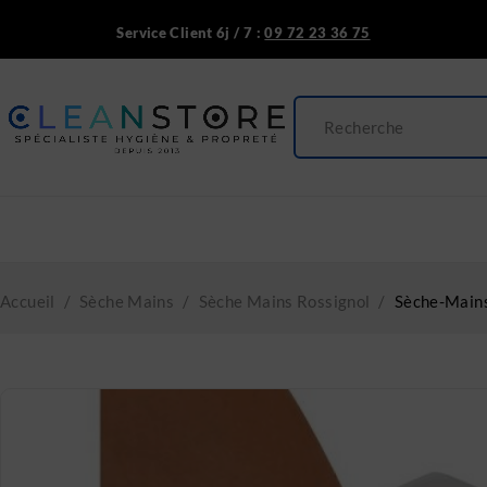
Service Client 6j / 7 :
09 72 23 36 75
Accueil
/
Sèche Mains
/
Sèche Mains Rossignol
/
Sèche-Mains