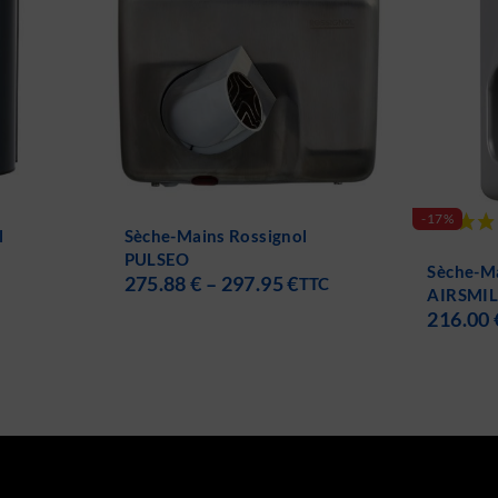
-17%
l
Sèche-Ma
270.72
Sèche-Mains Rossignol
TTC
AIRSMILE
216.00
€
TTC
259.99
€