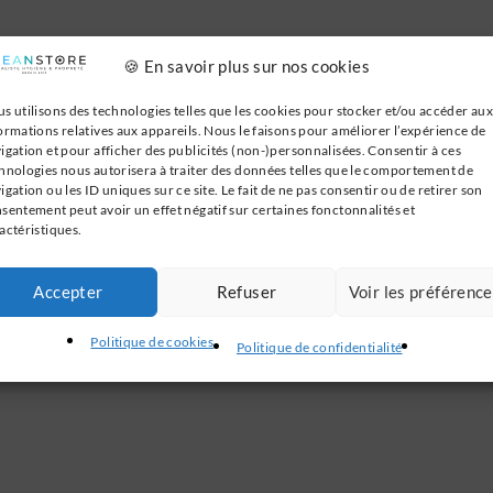
s du produit
Informations complémentaires
À télé
🍪 En savoir plus sur nos cookies
s utilisons des technologies telles que les cookies pour stocker et/ou accéder aux
ormations relatives aux appareils. Nous le faisons pour améliorer l’expérience de
igation et pour afficher des publicités (non-)personnalisées. Consentir à ces
pot en ABS robuste
garantissent un entretien facile et rapide.
hnologies nous autorisera à traiter des données telles que le comportement de
igation ou les ID uniques sur ce site. Le fait de ne pas consentir ou de retirer son
 été spécialement étudié pour un passage de moins de 100 person
sentement peut avoir un effet négatif sur certaines fonctonnalités et
actéristiques.
viettes en papier ou en coton, ce qui est un
gain de temps
et une
Accepter
Refuser
Voir les préférenc
Politique de cookies
Politique de confidentialité