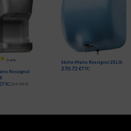
ins Rossignol ZELIS
Sèche-Mains Rossignol
€
OLEANE
TTC
249.88
€
TTC