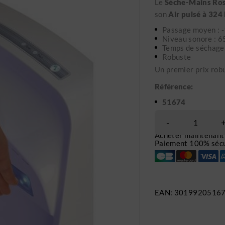
Le
Sèche-Mains Ros
son
Air pulsé à 324
Passage moyen : -
Niveau sonore : 6
Temps de séchage 
Robuste
Un premier prix robu
Référence:
51674
Acheter maintenant
Paiement 100% sécu
EAN:
3019920516