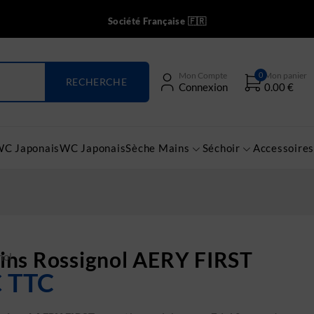
Société Française 🇫🇷
0
Mon Compte
Mon panier
Connexion
0.00
€
WC Japonais
WC Japonais
Sèche Mains
Séchoir
Accessoires
ins Rossignol AERY FIRST
nol
€
TTC