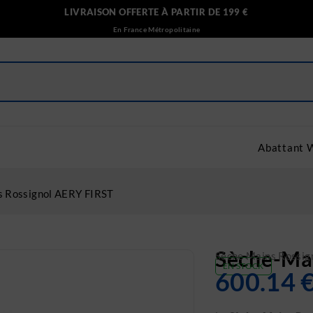
LIVRAISON OFFERTE À PARTIR DE 199 €
En France Métropolitaine
Abattant 
 Rossignol AERY FIRST
Sèche-Ma
Sèche Mains Rossig
EN STOCK
600.14