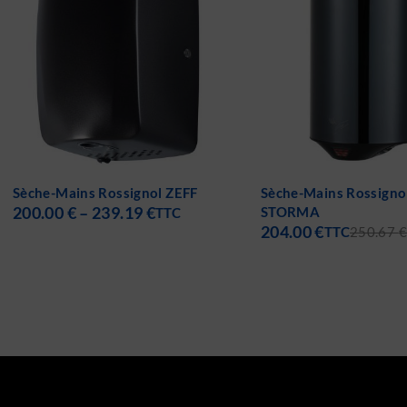
-19%
Sèche-Mains Rossignol
Sèche-Mains Rossigno
STORMA
PULSEO
204.00
€
275.88
€
–
297.95
€
TTC
250.67
€