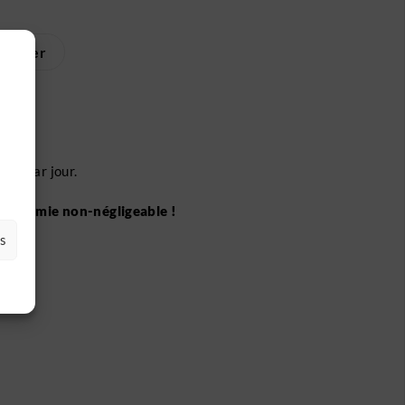
charger
nes par jour.
économie non-négligeable !
es