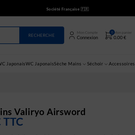
Société Française 🇫🇷
0
Mon Compte
Mon panier
Connexion
0.00
€
WC Japonais
WC Japonais
Sèche Mains
Séchoir
Accessoires
ns Valiryo Airsword
€
TTC