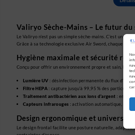
Détail
Valiryo Sèche-Mains – Le futur du 
Le Valiryo n’est pas un simple sèche-mains. C’est un conc
Grâce à sa technologie exclusive Air Sword, chaque main 
Nou
Hygiène maximale et sécurité ren
inf
nav
Conçu pour offrir un environnement propre et sain, le Vali
tec
nav
Lumière UV
: désinfection permanente du flux d’air
con
car
Filtre HEPA
: capture jusqu’à 99,95 % des particules f
Traitement antibactérien aux ions d’argent
: empêche
Capteurs infrarouges
: activation automatique, sans 
Design ergonomique et universel
Le design frontal facilite une posture naturelle, adaptée 
contraintes d’espace.