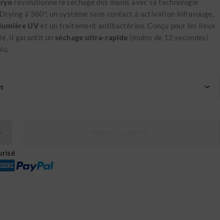
iryo
révolutionne le séchage des mains avec sa technologie
Drying à 360°, un système sans contact à activation infrarouge,
lumière UV
et un traitement antibactérien. Conçu pour les lieux
é, il garantit un
séchage ultra-rapide
(moins de 12 secondes)
lu.
Ajouter au panier
risé