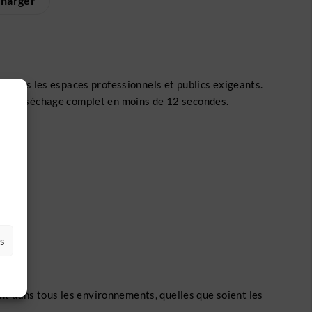
charger
ge dans les espaces professionnels et publics exigeants.
ant un séchage complet en moins de 12 secondes.
es
ment dans tous les environnements, quelles que soient les