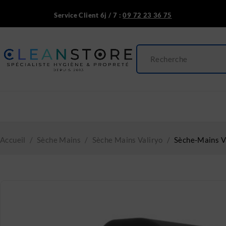
Service Client 6j / 7 :
09 72 23 36 75
Accueil
/
Sèche Mains
/
Sèche Mains Valiryo
/
Sèche-Mains V