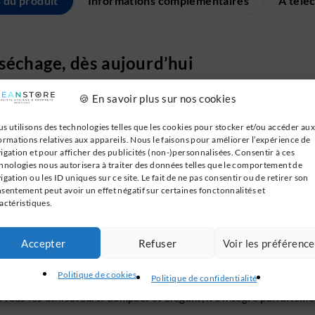
s du produit
Informations complémentaires
À télé
séchage, dès aujourd’hui
entré d’innovation qui redéfinit totalement l’expérience du sécha
🍪 En savoir plus sur nos cookies
est enveloppée individuellement dans un flux d’air à 360°, assur
s utilisons des technologies telles que les cookies pour stocker et/ou accéder aux
forcée
ormations relatives aux appareils. Nous le faisons pour améliorer l’expérience de
igation et pour afficher des publicités (non-)personnalisées. Consentir à ces
ryo intègre :
hnologies nous autorisera à traiter des données telles que le comportement de
igation ou les ID uniques sur ce site. Le fait de ne pas consentir ou de retirer son
sentement peut avoir un effet négatif sur certaines fonctonnalités et
actéristiques.
ines
 la prolifération de bactéries sur l’appareil
contact
Accepter
Refuser
Voir les préférenc
Politique de cookies
Politique de confidentialité
à tous les utilisateurs. Compact et élégant, il s’intègre parfaite