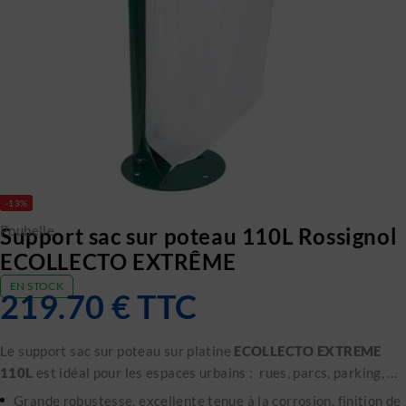
-13%
Poubelle
Support sac sur poteau 110L Rossignol
ECOLLECTO EXTRÊME
EN STOCK
219.70
€
TTC
Le support sac sur poteau sur platine
ECOLLECTO EXTREME
110L
est idéal pour les espaces urbains : rues, parcs, parking, …
Grande robustesse, excellente tenue à la corrosion, finition de