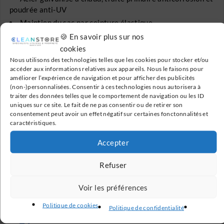
poudrée anti-UV
Maintien du sac par ceinture élastique
Fixation murale ou sur poteau (cf. accessoires)
🍪 En savoir plus sur nos
cookies
Consommables : lots de 100 sacs transparent 110L
VIGI (réf.99105)
Nous utilisons des technologies telles que les cookies pour stocker et/ou
accéder aux informations relatives aux appareils. Nous le faisons pour
améliorer l’expérience de navigation et pour afficher des publicités
Dimensions du produit nu (L x l x h) : 370 x
(non-)personnalisées. Consentir à ces technologies nous autorisera à
280 x 980 mm
traiter des données telles que le comportement de navigation ou les ID
uniques sur ce site. Le fait de ne pas consentir ou de retirer son
consentement peut avoir un effet négatif sur certaines fonctonnalités et
caractéristiques.
Accepter
Refuser
Livraison Gratuite
En France métropolitaine à partir de 199€
Voir les préférences
Politique de cookies
Politique de confidentialité
Paiement Sécurisé