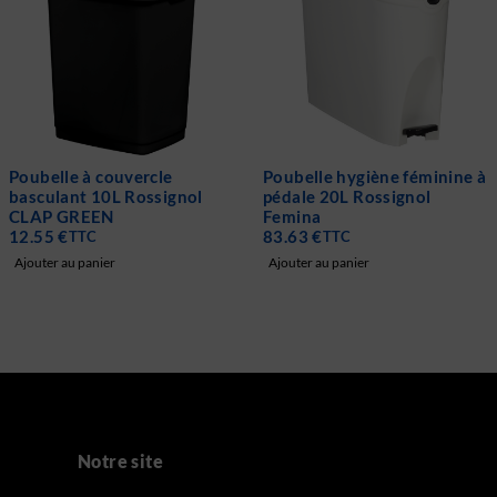
Poubelle à couvercle
Poubelle hygiène féminine à
basculant 10L Rossignol
pédale 20L Rossignol
CLAP GREEN
Femina
12.55
€
83.63
€
TTC
TTC
Ajouter au panier
Ajouter au panier
Notre site