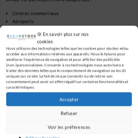
Centres commerciaux
Aéroports
Établissements scolaires et universitaires
🍪 En savoir plus sur nos
Bureaux et immeubles professionnels
cookies
Nous utilisons des technologies telles que les cookies pour stocker et/ou
accéder aux informations relatives aux appareils. Nous le faisons pour
améliorer l’expérience de navigation et pour afficher des publicités
Référence :
RSU3032SS
(non-)personnalisées. Consentir à ces technologies nous autorisera à
traiter des données telles que le comportement de navigation ou les ID
EAN :
5606779211446
uniques sur ce site. Le fait de ne pas consentir ou de retirer son
Dimensions :
710 x 285 x 305 mm
consentement peut avoir un effet négatif sur certaines fonctonnalités et
caractéristiques.
Poids :
18,5 kg
Installation :
Murale
(fixations incluses)
Accepter
Arrivée d’eau :
Par l’arrière
Refuser
Couleur :
Blanc
Robinetterie :
Non incluse
Voir les préférences