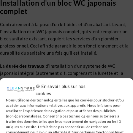
Installation d’un bloc WC japonais
complet
Contrairement à la pose d’un kit bidet et d’un abattant lavant,
l’installation d’un WC japonais complet, qui vient remplacer un
bloc sanitaire existant, requiert les services d’un plombier
professionnel. Ceci afin de garantir le bon fonctionnement et la
durabilité du sanitaire une fois qu’il est installé.
La
durée des travaux
d’installation d’un système de WC
japonais intégral (autrement dit, comprenant la lunette et la
cuvette) varie en fonction du type de toilettes japonaises à
🍪 En savoir plus sur nos
poser. Ainsi, s’il s’agit d’un WC au sol, il faut compter entre 2 et 3
cookies
heures de travaux. Alors que la durée d’installation d’un WC
Nous utilisons des technologies telles que les cookies pour stocker et/ou
suspendu, quant à elle, s’étend généralement sur 2-3 jours, car
accéder aux informations relatives aux appareils. Nous le faisons pour
les travaux incluent la pose d’un bâti-support.
améliorer l’expérience de navigation et pour afficher des publicités
(non-)personnalisées. Consentir à ces technologies nous autorisera à
Les principales fonctionnalités
traiter des données telles que le comportement de navigation ou les ID
uniques sur ce site. Le fait de ne pas consentir ou de retirer son
consentement peut avoir un effet négatif sur certaines fonctonnalités et