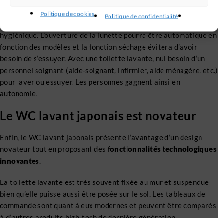
plus pour
les personnes à mobilité réduite ou encore les
personnes âgées
. Ces dernières auront en effet moins de
Politique de cookies
Politique de confidentialité
mouvements à faire pour pouvoir faire leur besoin de manière
hygiénique. L’ouverture de la lunette pourra être automatique en
fonction des modèles et la fonction séchage évitera d’avoir
besoin de s’essuyer. Avec une toilette lavante, nul besoin d’un
personnel soignant (aide-soignant, infirmier, aide ménagère, etc.)
pour laver ou essuyer. Les personnes gagnent ainsi en
autonomie.
Le WC lavant japonais est novateur
Enfin, le WC lavant japonais présente l’avantage d’un design
novateur tout en proposant des
fonctionnalités technologiques
innovantes
.
La toilette lavante est très souvent fixée au mur et suspendue
bien qu’elle puisse aussi être posée sur le sol. Les tableaux de
commande sont quant à eux modernes et peuvent être comparés
à d’autres produits high-tech de dernière génération.