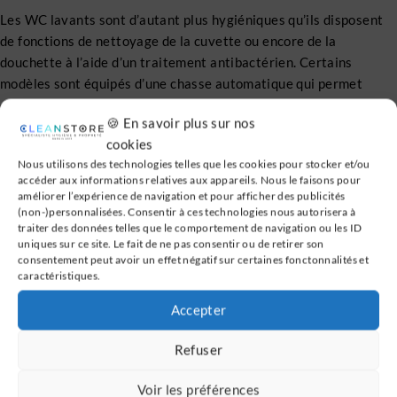
Les WC lavants sont d’autant plus hygiéniques qu’ils disposent
de fonctions de nettoyage de la cuvette ou encore de la
douchette à l’aide d’un traitement antibactérien. Certains
modèles sont équipés d’une chasse automatique qui permet
d’éviter les contacts manuels et ainsi la possible prolifération de
🍪 En savoir plus sur nos
bactéries.
cookies
Utiliser des WC lavants pour plus de
Nous utilisons des technologies telles que les cookies pour stocker et/ou
accéder aux informations relatives aux appareils. Nous le faisons pour
confort et de praticité
améliorer l’expérience de navigation et pour afficher des publicités
(non-)personnalisées. Consentir à ces technologies nous autorisera à
traiter des données telles que le comportement de navigation ou les ID
Fini le papier irritant qui ne permet pas véritablement de
uniques sur ce site. Le fait de ne pas consentir ou de retirer son
nettoyer, mais ne fait qu’essuyer ou le vieux bidet inesthétique
consentement peut avoir un effet négatif sur certaines fonctonnalités et
et inconfortable. Avec un WC japonais, le confort est au rendez-
caractéristiques.
vous : lunette chauffante et température de l’eau réglable pour
Accepter
s’adapter au corps, absorption des mauvaises odeurs ou diffusion
de parfum pour les neutraliser, etc.
Refuser
Le système lavant est également très pratique et ce d’autant
Voir les préférences