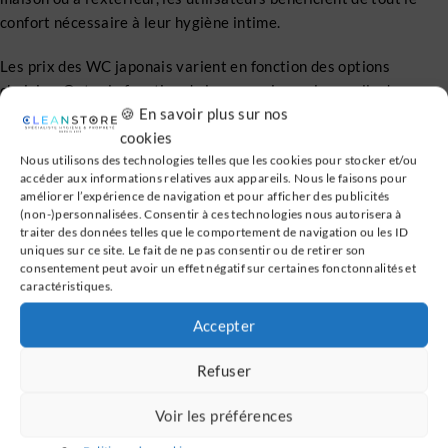
confort nécessaire à leur hygiène intime.
Les prix des WC japonais varient en fonction des options
choisies. Outre la fonction de lavage qui remplace celle des
🍪 En savoir plus sur nos
traditionnels bidets de la salle d’eau, les WC japonais sont
cookies
proposés avec une fonction massage, une fonction
Nous utilisons des technologies telles que les cookies pour stocker et/ou
désodorisante, une fonction détecteur de présence, etc.
accéder aux informations relatives aux appareils. Nous le faisons pour
améliorer l’expérience de navigation et pour afficher des publicités
Les autres avantages hygiéniques du
(non-)personnalisées. Consentir à ces technologies nous autorisera à
bidet à la japonaise
traiter des données telles que le comportement de navigation ou les ID
uniques sur ce site. Le fait de ne pas consentir ou de retirer son
consentement peut avoir un effet négatif sur certaines fonctonnalités et
Le bidet à la japonaise offre des effets sonores imitant le bruit
caractéristiques.
de la chasse d’eau, mais présente également de nombreux autres
Accepter
avantages. Ainsi, la cuvette est équipée de
jets
réglables afin de
nettoyer les parties intimes des hommes et des femmes. Il est
Refuser
possible de modifier la température ainsi que la pression de
chaque buse afin de personnaliser le nettoyage.
Voir les préférences
De plus, les buses sont équipées d’un système de nettoyage