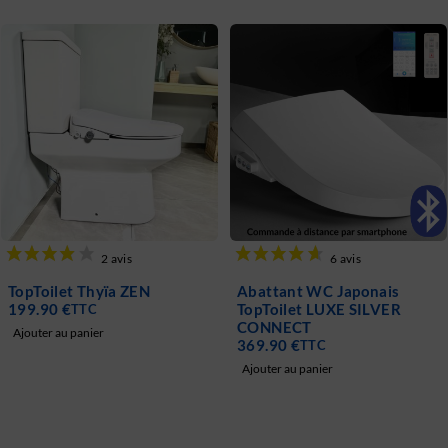
ïa ZEN
Abattant WC Japonais
Kit WC Japo
TopToilet LUXE SILVER
BAÏA Led
CONNECT
59.90
€
TTC
369.90
€
TTC
Ajouter au pani
Ajouter au panier