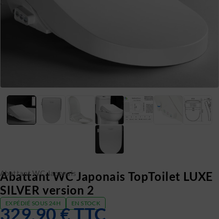
Abattant WC Japonais
Abattant WC Japonais TopToilet LUXE
SILVER version 2
EXPÉDIÉ SOUS 24H
EN STOCK
329.90
€
TTC