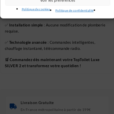
Voir les préférences
✅
Hygiène maximale
: Lavage à l’eau, séchage,
Politique de cookies
Politique de confidentialité
désodorisation, buse autonettoyante.
✅
Installation simple
: Aucune modification de plomberie
requise.
✅
Technologie avancée
: Commandes intelligentes,
chauffage instantané, télécommande radio.
🛒 Commandez dès maintenant votre TopToilet Luxe
SILVER 2 et transformez votre quotidien !
Livraison Gratuite
En France métropolitaine à partir de 199€