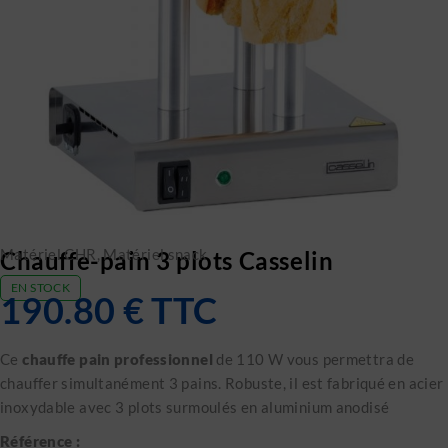
Matériel CHR
,
Matériel snack
Chauffe-pain 3 plots Casselin
EN STOCK
190.80
€
TTC
Ce
chauffe pain professionnel
de 110 W vous permettra de
chauffer simultanément 3 pains. Robuste, il est fabriqué en acier
inoxydable avec 3 plots surmoulés en aluminium anodisé
Référence :