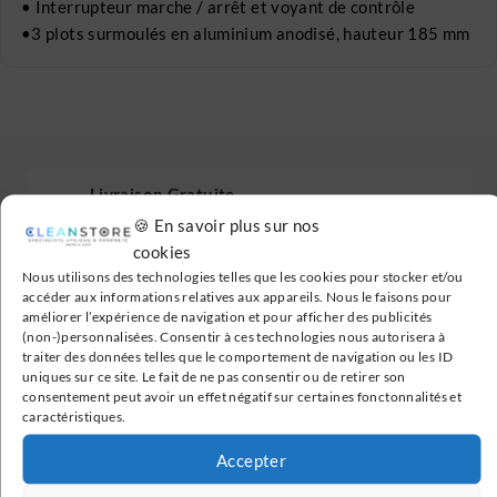
• Interrupteur marche / arrêt et voyant de contrôle
•3 plots surmoulés en aluminium anodisé, hauteur 185 mm
Livraison Gratuite
🍪 En savoir plus sur nos
En France métropolitaine à partir de 199€
cookies
Nous utilisons des technologies telles que les cookies pour stocker et/ou
accéder aux informations relatives aux appareils. Nous le faisons pour
Paiement Sécurisé
améliorer l’expérience de navigation et pour afficher des publicités
Transactions 100% sécurisées
(non-)personnalisées. Consentir à ces technologies nous autorisera à
traiter des données telles que le comportement de navigation ou les ID
uniques sur ce site. Le fait de ne pas consentir ou de retirer son
consentement peut avoir un effet négatif sur certaines fonctonnalités et
Avis Clients Vérifiés
caractéristiques.
Nos avis clients sont vérifiés
Accepter