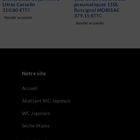
pneumatiques 110L
en porcelaine Casselin
Rossignol MOBISAC
409.00
€
–
479.00
€
TTC
379.15
€
TTC
Choix des options
Ajouter au panier
Notre site
Accueil
Abattant WC Japonais
WC Japonais
Sèche-Mains