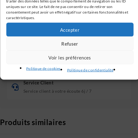
traiter des données telles que le comportement de navigation ou les ID
En France métropolitaine à partir de 199€
uniques sur ce site. Le fait de ne pas consentir ou de retirer son
consentement peut avoir un effet négatif sur certaines fonctonnalités et
caractéristiques.
Paiement Sécurisé
Accepter
Transactions 100% sécurisées
Refuser
Avis Clients Vérifiés
Voir les préférences
Nos avis clients sont vérifiés
Politique de cookies
Politique de confidentialité
Service Client
Service client à votre écoute 6j / 7
Produits similaires