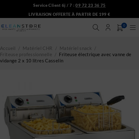
Service Client 6j / 7 :
09 72 23 36 75
LIVRAISON OFFERTE À PARTIR DE 199 €
0
Accueil
/
Matériel CHR
/
Matériel snack
/
Friteuse professionnelle
/
Friteuse électrique avec vanne de
vidange 2 x 10 litres Casselin