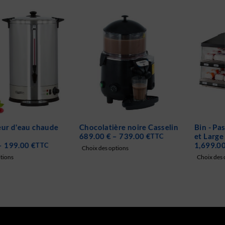
Chocolatière noire Casselin
Bin - Passe burger Medium
689.00
€
–
739.00
€
et Large Casselin
TTC
1,699.00
€
–
1,949.00
€
TTC
Choix des options
Choix des options