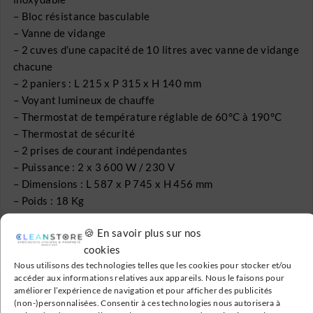
– Bloc résistance basculable
– Vanne de vidange
– 2 cuves d’une capacité de 10 litres avec vanne de vidange
chacune
– 2 paniers : L 215 x P 315 x H 140 mm
– Voyant lumineux de chauffe
– Thermostat de température réglable de 60°C à 190°C
– Thermostat de sécurité
– 2 prises de courant indépendantes
– Puissance : 2 x 3 600 W / 230 V
– Dimensions : L 587 x P 745 x H 456 mm
– Poids : 18 Kg
🍪 En savoir plus sur nos
cookies
Nous utilisons des technologies telles que les cookies pour stocker et/ou
accéder aux informations relatives aux appareils. Nous le faisons pour
améliorer l’expérience de navigation et pour afficher des publicités
Livraison Gratuite
(non-)personnalisées. Consentir à ces technologies nous autorisera à