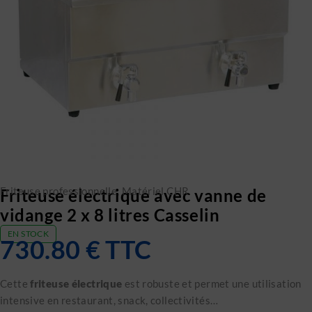
Friteuse professionnelle
,
Matériel CHR
Friteuse électrique avec vanne de
vidange 2 x 8 litres Casselin
EN STOCK
730.80
€
TTC
Cette
friteuse électrique
est robuste et permet une utilisation
intensive en restaurant, snack, collectivités…