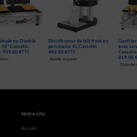
Distributeur de lait froid en
Gaufrier Simple ou Double
porcelaine 4L Casselin
avec ouverture 180°
442.80
€
Casselin
TTC
819.00
€
–
1,289.00
€
TTC
Ajouter au panier
Choix des options
Notre site
Accueil