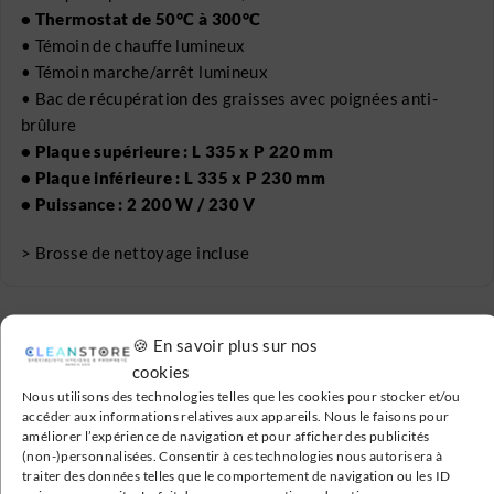
• Thermostat de 50°C à 300°C
• Témoin de chauffe lumineux
• Témoin marche/arrêt lumineux
• Bac de récupération des graisses avec poignées anti-
brûlure
• Plaque supérieure : L 335 x P 220 mm
• Plaque inférieure : L 335 x P 230 mm
• Puissance : 2 200 W / 230 V
> Brosse de nettoyage incluse
🍪 En savoir plus sur nos
cookies
Nous utilisons des technologies telles que les cookies pour stocker et/ou
Livraison Gratuite
accéder aux informations relatives aux appareils. Nous le faisons pour
améliorer l’expérience de navigation et pour afficher des publicités
En France métropolitaine à partir de 199€
(non-)personnalisées. Consentir à ces technologies nous autorisera à
traiter des données telles que le comportement de navigation ou les ID