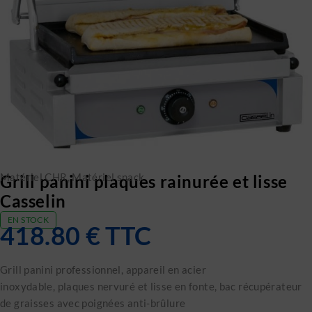
Matériel CHR
,
Matériel snack
Grill panini plaques rainurée et lisse
Casselin
EN STOCK
418.80
€
TTC
Grill panini professionnel, appareil en acier
inoxydable, plaques nervuré et lisse en fonte, bac récupérateur
de graisses avec poignées anti-brûlure