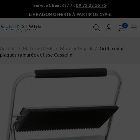
Service Client 6j / 7 :
09 72 23 36 75
LIVRAISON OFFERTE À PARTIR DE 199 €
0
Accueil
/
Matériel CHR
/
Matériel snack
/
Grill panini
plaques rainurée et lisse Casselin