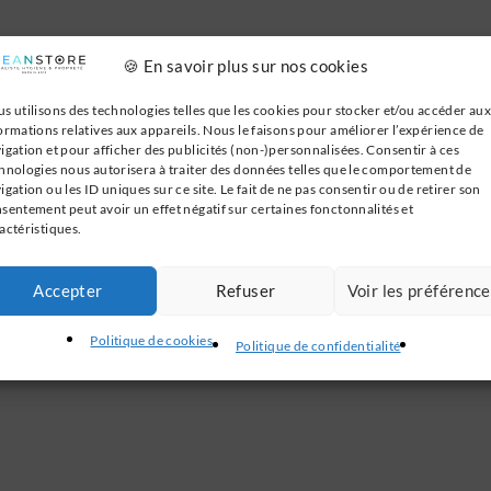
🍪 En savoir plus sur nos cookies
s utilisons des technologies telles que les cookies pour stocker et/ou accéder aux
ormations relatives aux appareils. Nous le faisons pour améliorer l’expérience de
igation et pour afficher des publicités (non-)personnalisées. Consentir à ces
hnologies nous autorisera à traiter des données telles que le comportement de
igation ou les ID uniques sur ce site. Le fait de ne pas consentir ou de retirer son
sentement peut avoir un effet négatif sur certaines fonctonnalités et
actéristiques.
Accepter
Refuser
Voir les préférenc
Politique de cookies
Politique de confidentialité