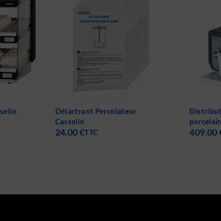
r
Distributeur de lait chaud en
Chariot 
porcelaine Casselin
caoutcho
409.00
€
–
479.00
€
MOBISA
TTC
447.04