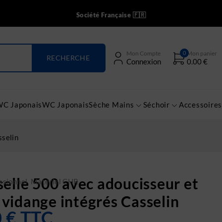
Société Française 🇫🇷
0
Mon Compte
Mon panier
Connexion
0.00
€
WC Japonais
WC Japonais
Sèche Mains
Séchoir
Accessoires
sselin
selle 500 avec adoucisseur et
ssionnel
,
Matériel CHR
vidange intégrés Casselin
0
€
TTC