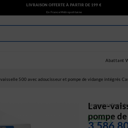
LIVRAISON OFFERTE À PARTIR DE 199 €
En France Métropolitaine
Abattant 
vaisselle 500 avec adoucisseur et pompe de vidange intégrés Ca
Lave-vais
Lave vaisselle profe
pompe de 
EN STOCK
3,586.8