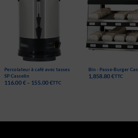
Bin - Passe-Burger Casselin
Détartrant Percolateu
1,858.80
€
Casselin
TTC
24.00
€
TTC