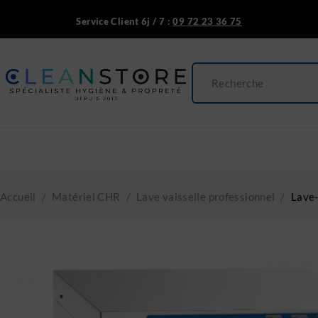
Service Client 6j / 7 :
09 72 23 36 75
Accueil
/
Matériel CHR
/
Lave vaisselle professionnel
/
Lave-