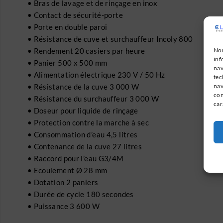
• Bras de lavage et de rinçage en inox
• Contact de sécurité-porte
• Porte en double paroi
• Résistance de cuve et surchauffeur Incoly 800
• Rendement 20 casiers par heure
Nou
inf
• Panier 500 x 500 mm
nav
• Alimentation électrique 230 V / 50 Hz
tec
• Résistance de la cuve 3 000 W
nav
con
• Résistance du surchauffeur 3 000 W
car
• Doseur pour liquide de rinçage
• Protection contre la marche à sec
• Consommation d’eau 4,5 litres
• Contenance de la cuve 27 litres
• Raccord pour l’eau G3/4M
• Ecoulement Ø 28 mm
• Dotation 2 paniers
• Durée de cycle 180 secondes
• Puissance 3 600 W