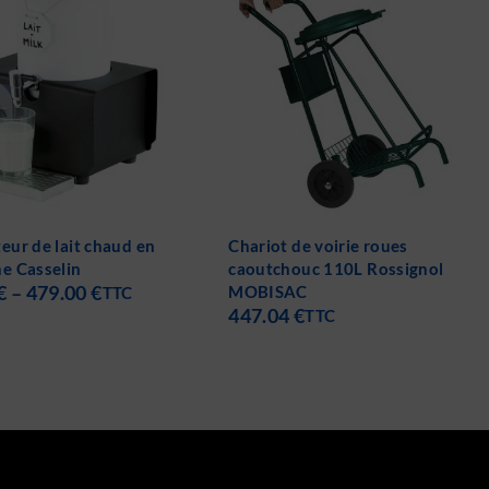
de voirie roues
Percolateur à café avec tasses
uc 110L Rossignol
Casselin
126.00
€
–
175.00
€
C
TTC
€
TTC