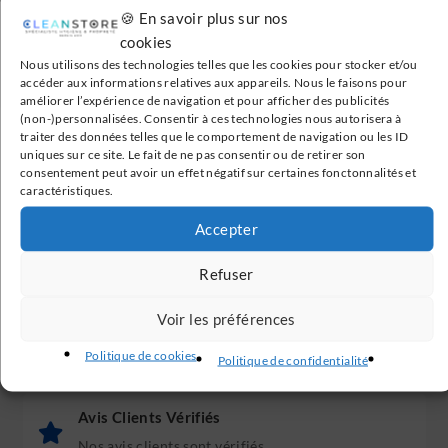
• Consommation eau de rinçage 3 litres
🍪 En savoir plus sur nos
• Filtres de surface inox dans la cuve
cookies
• Dotation 2 paniers 500 x 500 mm
Nous utilisons des technologies telles que les cookies pour stocker et/ou
accéder aux informations relatives aux appareils. Nous le faisons pour
• Puissance 8 900 W / 400 V
améliorer l’expérience de navigation et pour afficher des publicités
(non-)personnalisées. Consentir à ces technologies nous autorisera à
traiter des données telles que le comportement de navigation ou les ID
uniques sur ce site. Le fait de ne pas consentir ou de retirer son
consentement peut avoir un effet négatif sur certaines fonctonnalités et
caractéristiques.
Livraison Gratuite
Accepter
En France métropolitaine à partir de 199€
Refuser
Voir les préférences
Paiement Sécurisé
Transactions 100% sécurisées
Politique de cookies
Politique de confidentialité
Avis Clients Vérifiés
Nos avis clients sont vérifiés