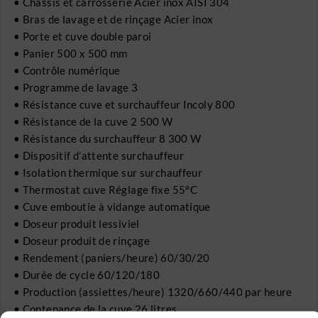
• Châssis et carrosserie Acier inox AISI 304
• Bras de lavage et de rinçage Acier inox
• Porte et cuve double paroi
• Panier 500 x 500 mm
• Contrôle numérique
• Programme de lavage 3
• Résistance cuve et surchauffeur Incoly 800
• Résistance de la cuve 2 500 W
• Résistance du surchauffeur 8 300 W
• Dispositif d’attente surchauffeur
• Isolation thermique sur surchauffeur
• Thermostat cuve Réglage fixe 55°C
• Cuve emboutie à vidange automatique
• Doseur produit lessiviel
• Doseur produit de rinçage
• Rendement (paniers/heure) 60/30/20
• Durée de cycle 60/120/180
• Production (assiettes/heure) 1320/660/440 par heure
• Contenance de la cuve 26 litres