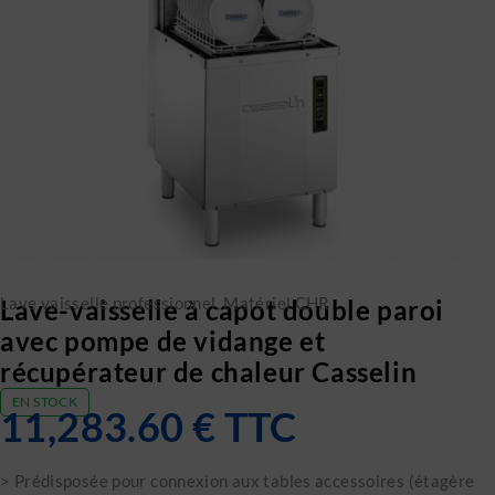
Lave vaisselle professionnel
,
Matériel CHR
Lave-vaisselle à capot double paroi
avec pompe de vidange et
récupérateur de chaleur Casselin
EN STOCK
11,283.60
€
TTC
> Prédisposée pour connexion aux tables accessoires (étagère