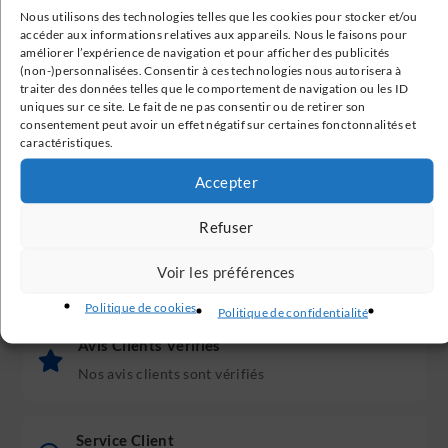
DRYER THIN AIR.
Nous utilisons des technologies telles que les cookies pour stocker et/ou
accéder aux informations relatives aux appareils. Nous le faisons pour
améliorer l’expérience de navigation et pour afficher des publicités
(non-)personnalisées. Consentir à ces technologies nous autorisera à
traiter des données telles que le comportement de navigation ou les ID
uniques sur ce site. Le fait de ne pas consentir ou de retirer son
consentement peut avoir un effet négatif sur certaines fonctonnalités et
caractéristiques.
Livraison Gratuite
Accepter
En France métropolitaine à partir de 199€
Refuser
Paiement Sécurisé
Voir les préférences
Transactions 100% sécurisées
Politique de cookies
Politique de confidentialité
Avis Clients Vérifiés
Nos avis clients sont vérifiés
Service Client