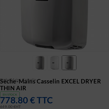
Sèche Mains Casselin
Sèche-Mains Casselin EXCEL DRYER
THIN AIR
EN STOCK
778.80
€
TTC
649.00
€
HT