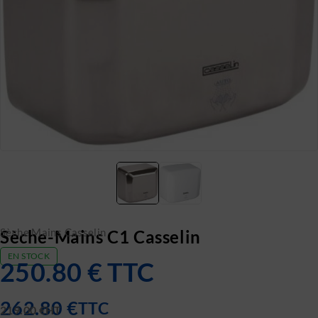
Sèche Mains Casselin
Sèche-Mains C1 Casselin
EN STOCK
250.80
€
TTC
262.80
€
TTC
219.00
€
HT