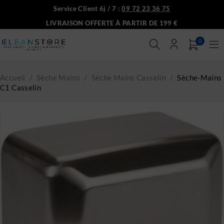
Service Client 6j / 7 :
09 72 23 36 75
LIVRAISON OFFERTE À PARTIR DE 199 €
0
Accueil
/
Sèche Mains
/
Sèche Mains Casselin
/
Sèche-Mains
C1 Casselin