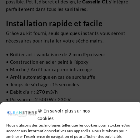
possible.
Petit, discret et design, le
Casselin C1
s’intègre
parfaitement dans tous les sanitaires.
Installation rapide et facile
Grâce au kit fourni, seuls quelques instants vous seront
nécessaires pour installer votre sèche-mains.
• Boîtier anti-vandalisme de 2 mm d’épaisseur
• Construction en acier peint à l’époxy
• Marche / Arrêt par capteur infrarouge
• Arrêt automatique en cas de surchauffe
• Temps de séchage : 15 secondes
• Débit d’air : 270 m3/h
• Puissance : 2 500 W / 230 V
🍪 En savoir plus sur nos
cookies
Nous utilisons des technologies telles que les cookies pour stocker et/ou
accéder aux informations relatives aux appareils. Nous le faisons pour
améliorer l’expérience de navigation et pour afficher des publicités