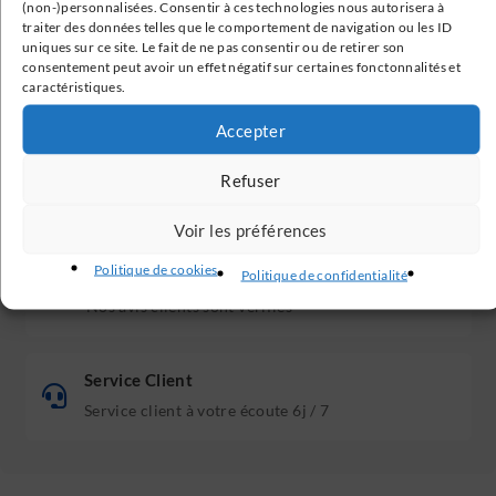
(non-)personnalisées. Consentir à ces technologies nous autorisera à
traiter des données telles que le comportement de navigation ou les ID
uniques sur ce site. Le fait de ne pas consentir ou de retirer son
Livraison Gratuite
consentement peut avoir un effet négatif sur certaines fonctonnalités et
caractéristiques.
En France métropolitaine à partir de 199€
Accepter
Paiement Sécurisé
Refuser
Transactions 100% sécurisées
Voir les préférences
Politique de cookies
Avis Clients Vérifiés
Politique de confidentialité
Nos avis clients sont vérifiés
Service Client
Service client à votre écoute 6j / 7