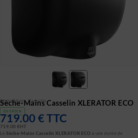
Sèche Mains Casselin
Sèche-Mains Casselin XLERATOR ECO
EN STOCK
719.00
€
TTC
719.00
€
HT
Le
Sèche-Mains Casselin XLERATOR ECO
a une durée de