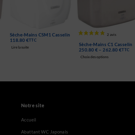
RUPTURE DE STOCK
Sèche-Mains CSM1 Casselin
118.80
€
TTC
Sèche-Mains C1 Casselin
Lire la suite
250.80
€
–
262.80
€
TTC
Choix des options
Notre site
Accueil
Abattant WC Japonais