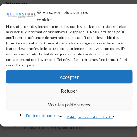
infrarouge.
🍪 En savoir plus sur nos
Pour la maintenance de votre appareil, vous avez un
cookies
manuel d’utilisation fourni dans l’emballage. Le diagnostic
Nous utilisons des technologies telles que les cookies pour stocker et/ou
se fait facilement grâce à des LED.
accéder aux informations relatives aux appareils. Nous le faisons pour
améliorer l’expérience de navigation et pour afficher des publicités
(non-)personnalisées. Consentir à ces technologies nous autorisera à
Il est économique et écologique.
traiter des données telles que le comportement de navigation ou les ID
uniques sur ce site. Le fait de ne pas consentir ou de retirer son
consentement peut avoir un effet négatif sur certaines fonctonnalités et
caractéristiques.
Accepter
Livraison Gratuite
Refuser
En France métropolitaine à partir de 199€
Voir les préférences
Politique de cookies
Politique de confidentialité
Paiement Sécurisé
Transactions 100% sécurisées