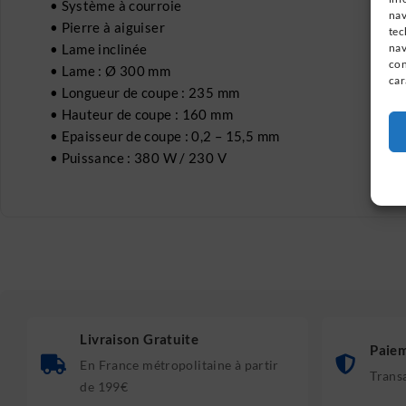
• Système à courroie
nav
• Pierre à aiguiser
tec
• Lame inclinée
nav
con
• Lame : Ø 300 mm
car
• Longueur de coupe : 235 mm
• Hauteur de coupe : 160 mm
• Epaisseur de coupe : 0,2 – 15,5 mm
• Puissance : 380 W / 230 V
Livraison Gratuite
Paiem
En France métropolitaine à partir
Trans
de 199€