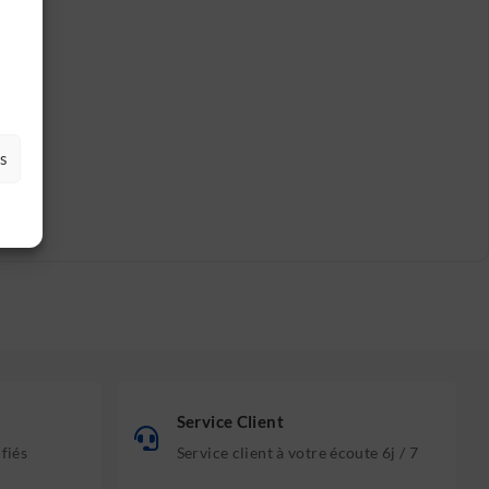
es
Service Client
ifiés
Service client à votre écoute 6j / 7