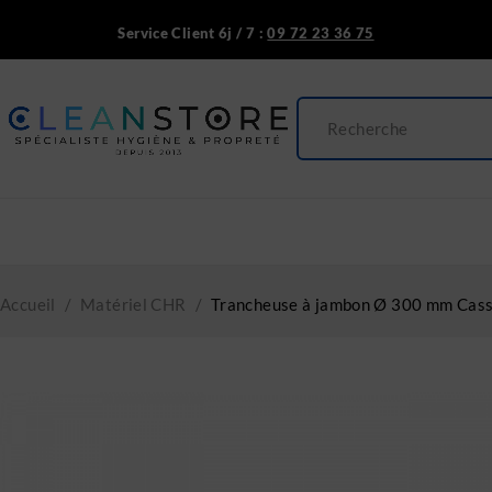
Service Client 6j / 7 :
09 72 23 36 75
Accueil
/
Matériel CHR
/
Trancheuse à jambon Ø 300 mm Cass