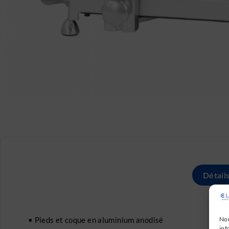
Détail
• Pieds et coque en aluminium anodisé
Nou
inf