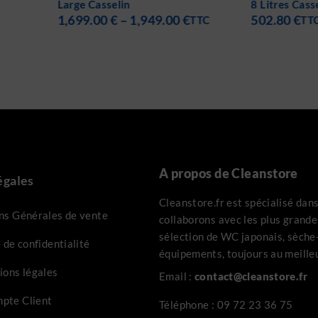
8 Litres Casselin
porcelai
00
€
502.80
€
409.00
TTC
TTC
A propos de Cleanstore
égales
Cleanstore.fr est spécialisé dan
ns Générales de vente
collaborons avec les plus grand
sélection de WC japonais, sèche-
 de confidentialité
équipements, toujours au meilleu
ions légales
Email :
contact@cleanstore.fr
pte Client
Téléphone :
09 72 23 36 75