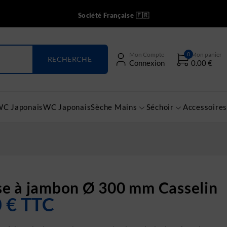
Société Française 🇫🇷
0
Mon Compte
Mon panier
Connexion
0.00
€
WC Japonais
WC Japonais
Sèche Mains
Séchoir
Accessoires
e à jambon Ø 300 mm Casselin
0
€
TTC