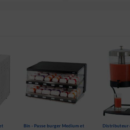
dium et
Distributeur de jus de fruit 2 x
Distribu