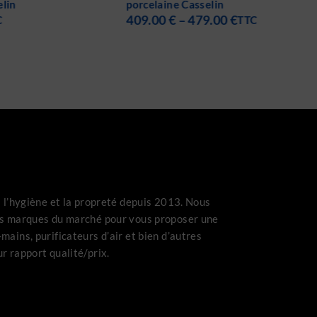
ne Casselin
Ronde, Carré ou Double
€
–
479.00
€
électrique Casselin
TTC
478.80
€
–
1,186.80
€
TTC
s l’hygiène et la propreté depuis 2013. Nous
es marques du marché pour vous proposer une
mains, purificateurs d’air et bien d’autres
r rapport qualité/prix.