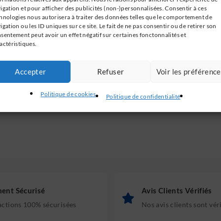
igation et pour afficher des publicités (non-)personnalisées. Consentir à ces
hnologies nous autorisera à traiter des données telles que le comportement de
igation ou les ID uniques sur ce site. Le fait de ne pas consentir ou de retirer son
sentement peut avoir un effet négatif sur certaines fonctonnalités et
actéristiques.
Accepter
Refuser
Voir les préférenc
Politique de cookies
Politique de confidentialité
ent Sécurisé
Avis Clients Vérifiés
actions 100% sécurisées
Nos avis clients sont vér