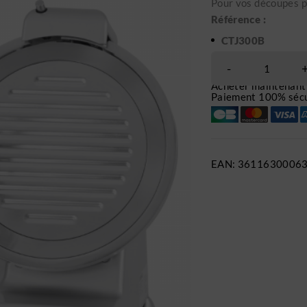
Pour vos découpes pa
Référence :
CTJ300B
Acheter maintenant
Paiement 100% sécu
EAN:
3611630006