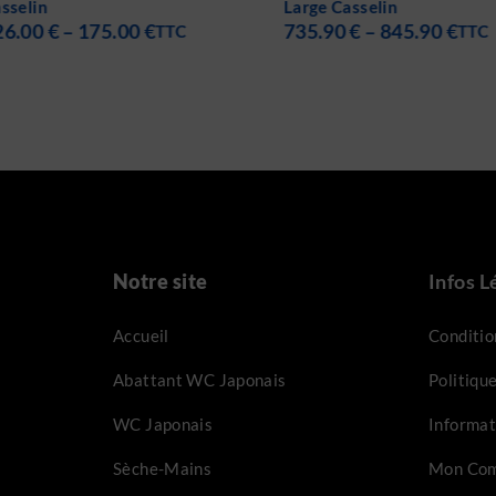
Large Casselin
Large Casselin
735.90
€
–
845.90
€
1,699.00
€
–
1,949.
TTC
Notre site
Infos L
Accueil
Conditio
Abattant WC Japonais
Politique
WC Japonais
Informat
Sèche-Mains
Mon Com