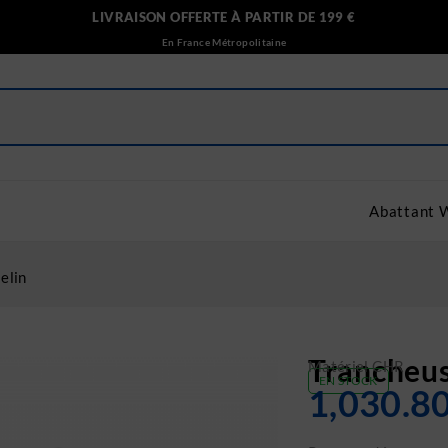
LIVRAISON OFFERTE À PARTIR DE 199 €
En France Métropolitaine
Abattant 
elin
Trancheus
Matériel CHR
EN STOCK
1,030.8