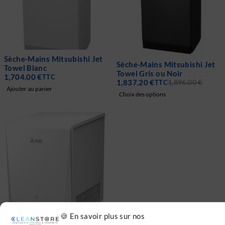
Sèche-Mains Mitsubishi Jet
-3%
Sèche-Mains Mitsubishi Jet
Towel Blanc
Towel Gris ou Noir
1,704.00
€
TTC
1,837.20
€
TTC
1,896.00
€
Ajouter au panier
Choix des options
🍪 En savoir plus sur nos