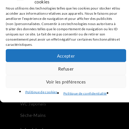
cookies
-6%
Sèche-Mains Mitsubishi Jet
Nous utilisons des technologies telles que les cookies pour stocker et/ou
Towel Smart Blanc ou Gris
accéder aux informations relatives aux appareils. Nous le faisons pour
892.80
€
TTC
954.00
€
améliorer l’expérience de navigation et pour afficher des publicités
Choix des options
(non-)personnalisées. Consentir à ces technologies nous autorisera à
traiter des données telles que le comportement de navigation ou les ID
uniques sur ce site. Le fait de ne pas consentir ou de retirer son
consentement peut avoir un effet négatif sur certaines fonctonnalités et
caractéristiques.
Accepter
Notre site
Refuser
Accueil
Voir les préférences
Abattant WC Japonais
Politique de cookies
Politique de confidentialité
WC Japonais
Sèche-Mains