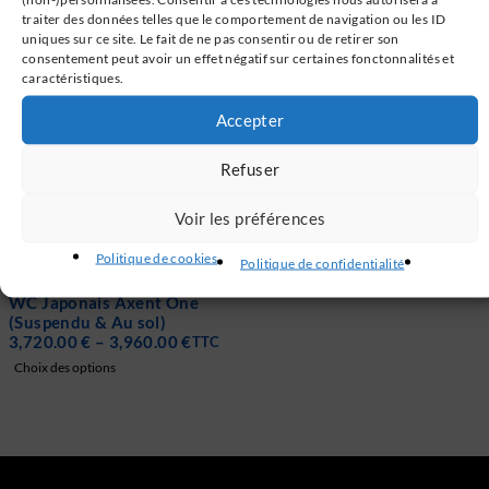
Ajouter au panier
Choix des options
traiter des données telles que le comportement de navigation ou les ID
uniques sur ce site. Le fait de ne pas consentir ou de retirer son
consentement peut avoir un effet négatif sur certaines fonctonnalités et
caractéristiques.
Accepter
Refuser
Voir les préférences
Politique de cookies
Politique de confidentialité
RUPTURE DE STOCK
WC Japonais Axent One
(Suspendu & Au sol)
3,720.00
€
–
3,960.00
€
TTC
Choix des options