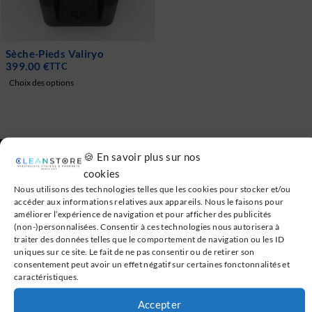
Sèche-Pieds Valiryo
399.00
€
TTC
Choix des options
🍪 En savoir plus sur nos
cookies
Nous utilisons des technologies telles que les cookies pour stocker et/ou
Notre site
accéder aux informations relatives aux appareils. Nous le faisons pour
améliorer l’expérience de navigation et pour afficher des publicités
(non-)personnalisées. Consentir à ces technologies nous autorisera à
Accueil
traiter des données telles que le comportement de navigation ou les ID
uniques sur ce site. Le fait de ne pas consentir ou de retirer son
Abattant WC Japonais
consentement peut avoir un effet négatif sur certaines fonctonnalités et
caractéristiques.
WC Japonais
Accepter
Sèche-Mains