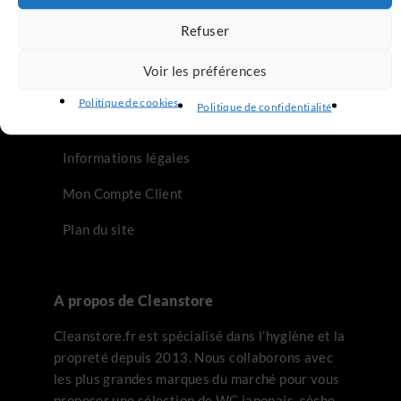
Refuser
Infos Légales
Voir les préférences
Conditions Générales de vente
Politique de cookies
Politique de confidentialité
Politique de confidentialité
Informations légales
Mon Compte Client
Plan du site
A propos de Cleanstore
Cleanstore.fr est spécialisé dans l’hygiène et la
propreté depuis 2013. Nous collaborons avec
les plus grandes marques du marché pour vous
proposer une sélection de WC japonais, sèche-