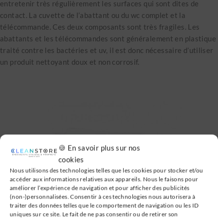
entretenir très régulièrement les surfaces qui sont dites de
contact. La cuvette de l’abattant ou du wc complet et la
télécommande. Ces deux composants sont très fragiles. Les
abattants et les télécommandes sont généralement en plastique
traité contre les bactéries et uv, il est donc nécessaire d’utiliser
un produit nettoyant doux et non corrosif.
🍪 En savoir plus sur nos
cookies
Nous utilisons des technologies telles que les cookies pour stocker et/ou
accéder aux informations relatives aux appareils. Nous le faisons pour
améliorer l’expérience de navigation et pour afficher des publicités
(non-)personnalisées. Consentir à ces technologies nous autorisera à
traiter des données telles que le comportement de navigation ou les ID
uniques sur ce site. Le fait de ne pas consentir ou de retirer son