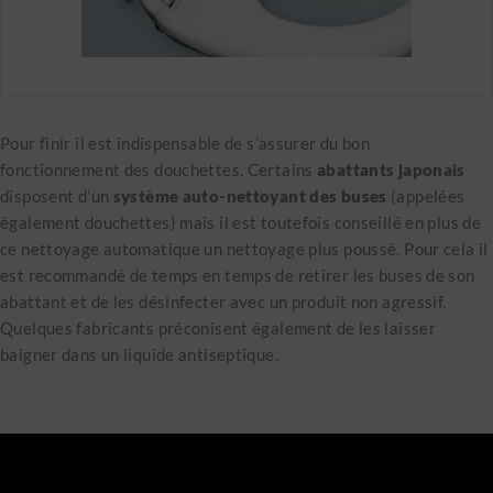
Pour finir il est indispensable de s’assurer du bon
fonctionnement des douchettes. Certains
abattants japonais
disposent d’un
système auto-nettoyant des buses
(appelées
également douchettes) mais il est toutefois conseillé en plus de
ce nettoyage automatique un nettoyage plus poussé. Pour cela il
est recommandé de temps en temps de retirer les buses de son
abattant et de les désinfecter avec un produit non agressif.
Quelques fabricants préconisent également de les laisser
baigner dans un liquide antiseptique.