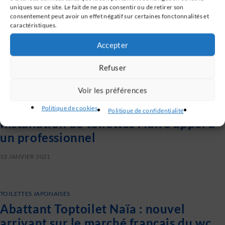
uniques sur ce site. Le fait de ne pas consentir ou de retirer son
consentement peut avoir un effet négatif sur certaines fonctonnalités et
caractéristiques.
Accepter
Refuser
Voir les préférences
Politique de cookies
TOILETTES JAPONAISES
Politique de confidentialité
Installation de toilettes : faire appel à
un professionnel
13 JANVIER 2021
TOILETTES JAPONAISES
Abattant Toptoilet Naïa : nouvel
arrivant sur le marché français du wc