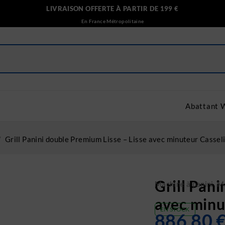
LIVRAISON OFFERTE À PARTIR DE 199 €
En France Métropolitaine
Abattant 
/
Grill Panini double Premium Lisse – Lisse avec minuteur Cassel
Grill Pani
Machine à panini
,
Ma
avec minu
EN STOCK
886.80