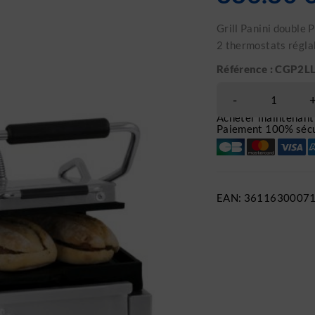
Grill Panini double 
2 thermostats régla
Référence : CGP2L
Acheter maintenant
Paiement 100% sécu
EAN:
3611630007