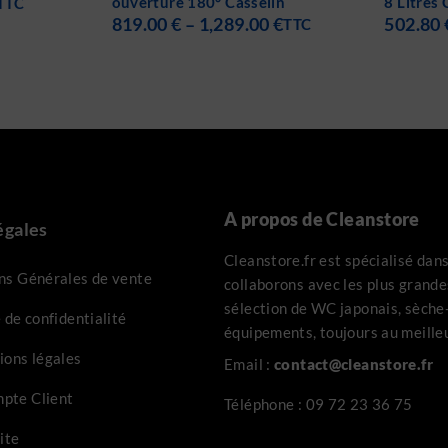
in
8 Litres Casselin
SP Casse
0
€
502.80
€
116.00
TTC
TTC
A propos de Cleanstore
égales
Cleanstore.fr est spécialisé dan
ns Générales de vente
collaborons avec les plus grand
sélection de WC japonais, sèche-
 de confidentialité
équipements, toujours au meilleu
ions légales
Email :
contact@cleanstore.fr
pte Client
Téléphone :
09 72 23 36 75
ite