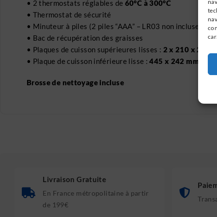
nav
• 2 thermostats réglables de
60°C à 300°C
tec
• Thermostat de sécurité
nav
• Minuteur à piles (2 piles “AAA” – LR03 non incluses)
con
car
• Bac de récupération des graisses
• Plaques de cuisson supérieures lisses :
2 x 210 x 230
• Plaque de cuisson inférieure lisse :
445 x 242 mm
Brosse de nettoyage incluse
Livraison Gratuite
Paiem
En France métropolitaine à partir
Trans
de 199€