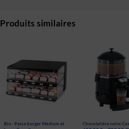
Produits similaires
Chocolatière noire Casselin
Gaufrier Simple ou Do