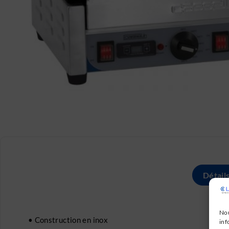
Détail
Nou
• Construction en inox
inf