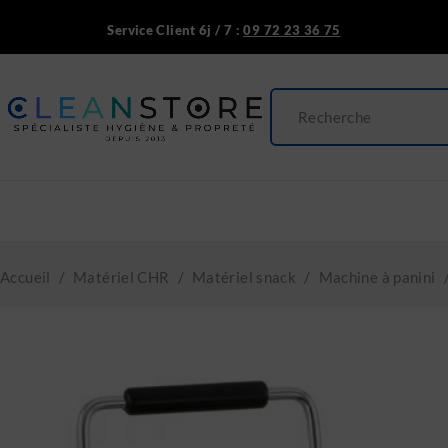
Service Client 6j / 7 :
09 72 23 36 75
Accueil
/
Matériel CHR
/
Matériel snack
/
Machine à panini