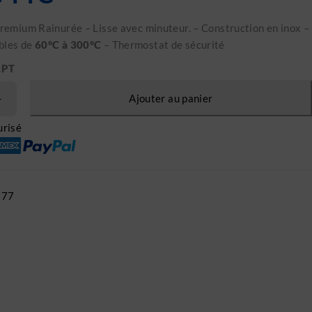
Premium Rainurée – Lisse avec minuteur. – Construction en inox –
bles de
60°C à 300°C
– Thermostat de sécurité
LPT
Ajouter au panier
risé
177