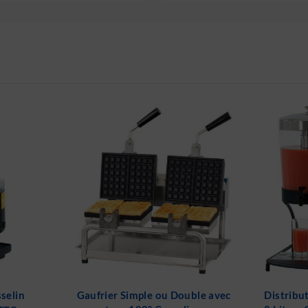
uble avec
Distributeur de jus de fruit 2 x
Percolat