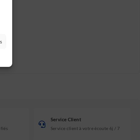
es
Service Client
ifiés
Service client à votre écoute 6j / 7