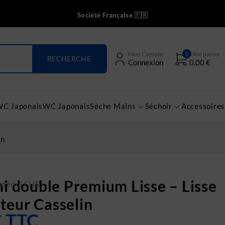
Société Française 🇫🇷
0
Mon Compte
Mon panier
Connexion
0.00
€
WC Japonais
WC Japonais
Sèche Mains
Séchoir
Accessoires
in
ni double Premium Lisse – Lisse
tériel CHR
teur Casselin
€
TTC