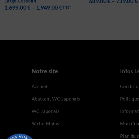
689.00
€
–
739.00
€
ouverture 180° Cassel
TTC
819.00
€
–
1,289.0
Notre site
Infos L
Accueil
Conditio
Abattant WC Japonais
Politique
WC Japonais
Informat
Sèche-Mains
Mon Com
Plan du s