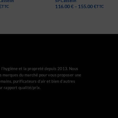
lin
porcelaine Casselin
€
–
155.00
€
409.00
€
–
479.00
€
TTC
TTC
s l’hygiène et la propreté depuis 2013. Nous
es marques du marché pour vous proposer une
mains, purificateurs d’air et bien d’autres
r rapport qualité/prix.