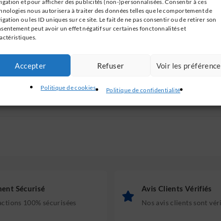
igation et pour afficher des publicités (non-)personnalisées. Consentir à ces
hnologies nous autorisera à traiter des données telles que le comportement de
igation ou les ID uniques sur ce site. Le fait de ne pas consentir ou de retirer son
sentement peut avoir un effet négatif sur certaines fonctonnalités et
actéristiques.
 mm
Accepter
Refuser
Voir les préférenc
Politique de cookies
Politique de confidentialité
ent Sécurisé
Avis Clients Vérifiés
actions 100% sécurisées
Nos avis clients sont vér