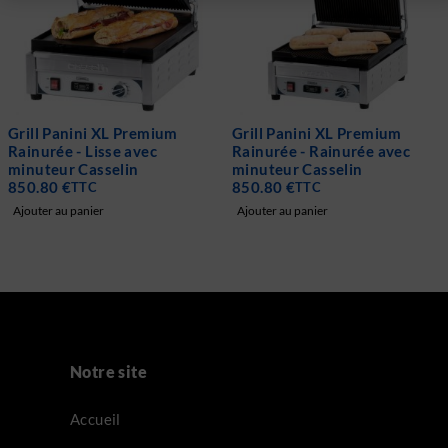
Grill Panini XL Premium
Grill Panini XL Premium
Rainurée - Lisse avec
Rainurée - Rainurée avec
minuteur Casselin
minuteur Casselin
850.80
€
850.80
€
TTC
TTC
Ajouter au panier
Ajouter au panier
Notre site
Accueil