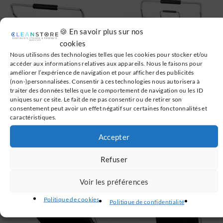
🍪 En savoir plus sur nos
cookies
Nous utilisons des technologies telles que les cookies pour stocker et/ou
accéder aux informations relatives aux appareils. Nous le faisons pour
améliorer l’expérience de navigation et pour afficher des publicités
(non-)personnalisées. Consentir à ces technologies nous autorisera à
traiter des données telles que le comportement de navigation ou les ID
uniques sur ce site. Le fait de ne pas consentir ou de retirer son
consentement peut avoir un effet négatif sur certaines fonctonnalités et
Grill Panini Grand Premium
Grill Panini Grand Premium
caractéristiques.
Rainurée - Lisse avec
Rainurée - Rainurée avec
minuteur Casselin
minuteur Casselin
Accepter
718.80
€
718.80
€
TTC
TTC
Ajouter au panier
Ajouter au panier
Refuser
Voir les préférences
Politique de cookies
Politique de confidentialité