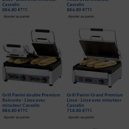
Casselin
Casselin
886.80
€
886.80
€
TTC
TTC
Ajouter au panier
Ajouter au panier
Grill Panini double Premium
Grill Panini Grand Premium
Rainurée - Lisse avec
Lisse - Lisse avec minuteur
minuteur Casselin
Casselin
886.80
€
718.80
€
TTC
TTC
Ajouter au panier
Ajouter au panier