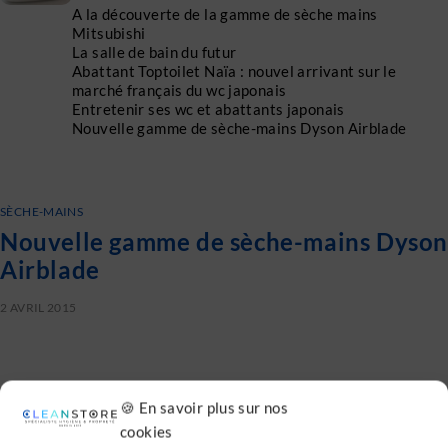
A la découverte de la gamme de sèche mains
Mitsubishi
La salle de bain du futur
Abattant Toptoilet Naïa : nouvel arrivant sur le
marché français du wc japonais
Entretenir ses wc et abattants japonais
Nouvelle gamme de sèche-mains Dyson Airblade
SÈCHE-MAINS
Nouvelle gamme de sèche-mains Dyso
Airblade
2 AVRIL 2015
🍪 En savoir plus sur nos
cookies