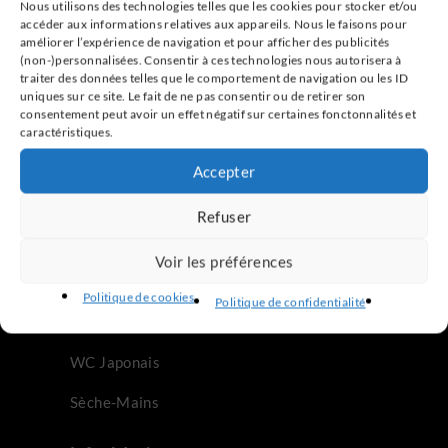
Nous utilisons des technologies telles que les cookies pour stocker et/ou
accéder aux informations relatives aux appareils. Nous le faisons pour
améliorer l’expérience de navigation et pour afficher des publicités
(non-)personnalisées. Consentir à ces technologies nous autorisera à
traiter des données telles que le comportement de navigation ou les ID
uniques sur ce site. Le fait de ne pas consentir ou de retirer son
consentement peut avoir un effet négatif sur certaines fonctonnalités et
caractéristiques.
Accepter
Refuser
Notre site
Voir les préférences
Accueil
Politique de cookies
Politique de confidentialité
Abattant WC Japonais
WC Japonais
Sèche-Mains