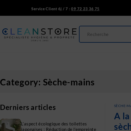
Service Client 6j / 7 :
09 72 23 36 75
Category: Sèche-mains
Derniers articles
SÈCHE-M
A l
L’aspect écologique des toilettes
sèc
japonaises : Réduction de l’empreinte