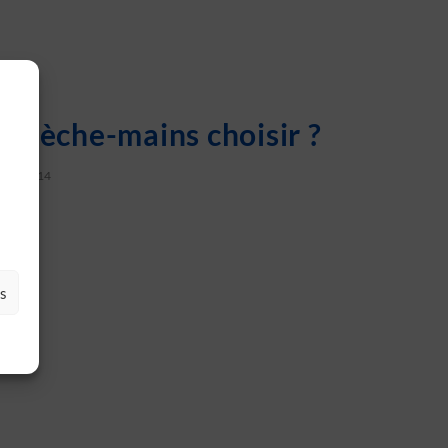
MAINS
l sèche-mains choisir ?
IER 2014
es