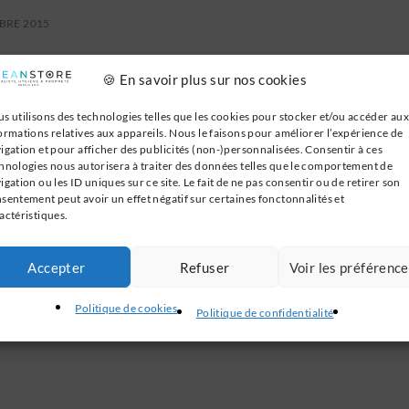
BRE 2015
🍪 En savoir plus sur nos cookies
AINS
SÈCHE-
velle gamme de sèche-
Que
s utilisons des technologies telles que les cookies pour stocker et/ou accéder aux
ormations relatives aux appareils. Nous le faisons pour améliorer l’expérience de
ns Dyson Airblade
igation et pour afficher des publicités (non-)personnalisées. Consentir à ces
21 JANV
hnologies nous autorisera à traiter des données telles que le comportement de
igation ou les ID uniques sur ce site. Le fait de ne pas consentir ou de retirer son
015
sentement peut avoir un effet négatif sur certaines fonctonnalités et
actéristiques.
Accepter
Refuser
Voir les préférenc
Politique de cookies
Politique de confidentialité