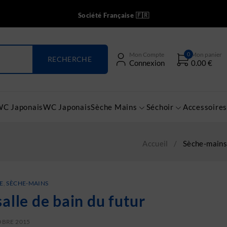
Société Française 🇫🇷
0
Mon Compte
Mon panier
Connexion
0.00
€
WC Japonais
WC Japonais
Sèche Mains
Séchoir
Accessoires
Accueil
/
Sèche-mains
E
,
SÈCHE-MAINS
salle de bain du futur
OBRE 2015