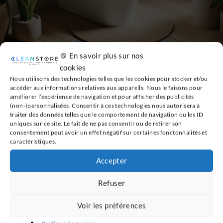
🍪 En savoir plus sur nos
HYGIÈNE
,
TOILETTES JAPONAISES
cookies
L’aspect écologique des toilettes
Nous utilisons des technologies telles que les cookies pour stocker et/ou
accéder aux informations relatives aux appareils. Nous le faisons pour
japonaises : Réduction de l’empreinte
améliorer l’expérience de navigation et pour afficher des publicités
environnementale
(non-)personnalisées. Consentir à ces technologies nous autorisera à
traiter des données telles que le comportement de navigation ou les ID
uniques sur ce site. Le fait de ne pas consentir ou de retirer son
28 OCTOBRE 2024
consentement peut avoir un effet négatif sur certaines fonctonnalités et
caractéristiques.
Accepter
HYGIÈNE
,
SÈCHE-MAINS
La salle de bain du futur
Refuser
22 OCTOBRE 2015
Voir les préférences