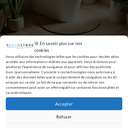
🍪 En savoir plus sur nos
HYGIÈNE
,
TOILETTES JAPONAISES
cookies
L’aspect écologique des toilettes
Nous utilisons des technologies telles que les cookies pour stocker et/ou
japonaises : Réduction de l’empreinte
accéder aux informations relatives aux appareils. Nous le faisons pour
environnementale
améliorer l’expérience de navigation et pour afficher des publicités
(non-)personnalisées. Consentir à ces technologies nous autorisera à
traiter des données telles que le comportement de navigation ou les ID
28 OCTOBRE 2024
uniques sur ce site. Le fait de ne pas consentir ou de retirer son
consentement peut avoir un effet négatif sur certaines fonctonnalités et
caractéristiques.
TOILETTES JAPONAISES
Accepter
Abattant Toptoilet Naïa : nouvel
arrivant sur le marché français du wc
Refuser
japonais