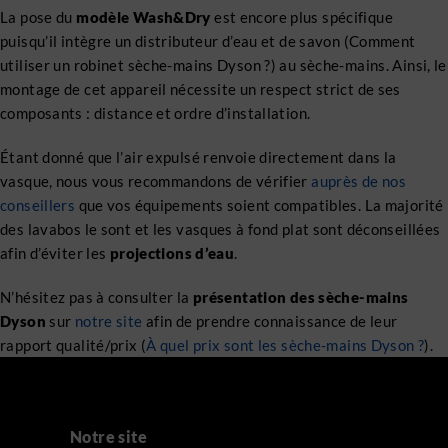
La pose du
modèle Wash&Dry
est encore plus spécifique
puisqu’il intègre un distributeur d’eau et de savon (Comment
utiliser un robinet sèche-mains Dyson ?) au sèche-mains. Ainsi, le
montage de cet appareil nécessite un respect strict de ses
composants : distance et ordre d’installation.
Étant donné que l’air expulsé renvoie directement dans la
vasque, nous vous recommandons de vérifier
auprès de nos
conseillers
que vos équipements soient compatibles. La majorité
des lavabos le sont et les vasques à fond plat sont déconseillées
afin d’éviter les
projections d’eau
.
N’hésitez pas à consulter la
présentation des sèche-mains
Dyson
sur
notre site
afin de prendre connaissance de leur
rapport qualité/prix (
À quel prix sont les sèche-mains Dyson ?
).
Notre site