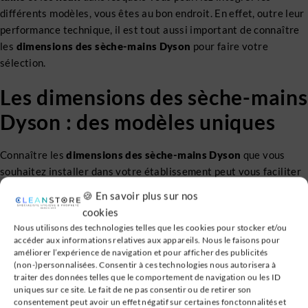
différents modèles, vous êtes au bon endroit. En effet, outre leur
performance technique, il est tout aussi important de connaître
les
dimensions des sèche-mains Dyson
pour faire votre
sélection.
Les dimensions des sèche-mains
Dyson : des modèles uniques
Connaître les
dimensions des sèche-mains Dyson
que vous
souhaitez installer dans votre établissement peut vous faciliter
la tâche, et cet aspect peut même conditionner votre choix
🍪 En savoir plus sur nos
(Comment choisir son sèche-mains ?). Alors si vous hésitez entre
cookies
2 modèles, il est possible que ses mensurations scellent votre
Nous utilisons des technologies telles que les cookies pour stocker et/ou
décision.
accéder aux informations relatives aux appareils. Nous le faisons pour
améliorer l’expérience de navigation et pour afficher des publicités
(non-)personnalisées. Consentir à ces technologies nous autorisera à
Le tableau ci-dessous répertorie donc les tailles des
sèche-
traiter des données telles que le comportement de navigation ou les ID
mains Dyson
vendus sur
notre site
.
uniques sur ce site. Le fait de ne pas consentir ou de retirer son
consentement peut avoir un effet négatif sur certaines fonctonnalités et