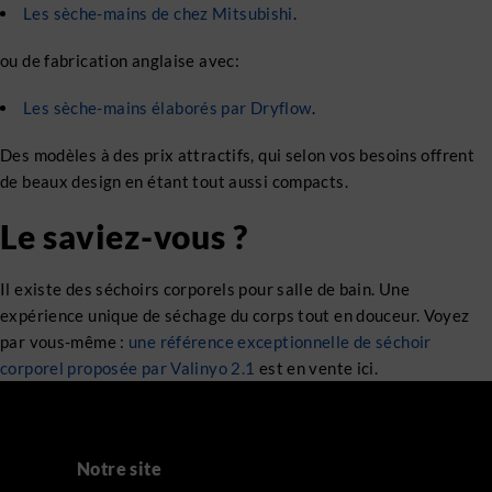
Les sèche-mains de chez Mitsubishi
.
ou de fabrication anglaise avec:
Les sèche-mains élaborés par Dryflow
.
Des modèles à des prix attractifs, qui selon vos besoins offrent
de beaux design en étant tout aussi compacts.
Le saviez-vous ?
Il existe des séchoirs corporels pour salle de bain. Une
expérience unique de séchage du corps tout en douceur. Voyez
par vous-même :
une référence exceptionnelle de séchoir
corporel proposée par Valinyo 2.1
est en vente ici.
Notre site