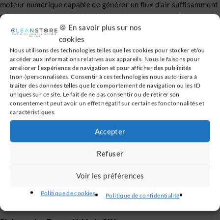
moteur numérique capable de générer un flux d’air suffisamment
puissant pour se passer de chaleur : les
sèche-mains Dyson
🍪 En savoir plus sur nos
Aiblade
sont une référence incontournable en matière d’hygiène.
cookies
Des lames d’air balayant l’eau à la surface des mains sont ainsi
Nous utilisons des technologies telles que les cookies pour stocker et/ou
expulsées à plus de 600 km/h et associées à un filtre HEPA. En
accéder aux informations relatives aux appareils. Nous le faisons pour
résumé : non seulement les mains sont sèches en moins de
améliorer l’expérience de navigation et pour afficher des publicités
12 secondes, mais 99,9 % des particules (de la taille d’une
(non-)personnalisées. Consentir à ces technologies nous autorisera à
traiter des données telles que le comportement de navigation ou les ID
bactérie) présentes dans l’air ambiant des sanitaires, se
uniques sur ce site. Le fait de ne pas consentir ou de retirer son
retrouvent capturées dans le filtre.
consentement peut avoir un effet négatif sur certaines fonctonnalités et
caractéristiques.
Les prix des sèches-mains
Accepter
DYSON & leurs atouts
Refuser
S’il est vrai que ces installations ont un coût significatif à
Voir les préférences
l’instant T (alors que devenues incontournables), la technologie
Dyson Airblade™ vous permettra d’amortir votre investissement
Politique de cookies
Politique de confidentialité
en un clin d’œil.