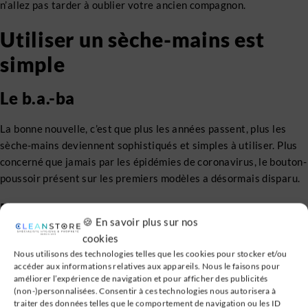
n’allez pas tarder à oublier votre ancien compagnon.
Utiliser un sèche-mains est
simple
Le b.a.-ba
La bonne nouvelle, c’est que plus les années passent, plus les
sèche-mains deviennent sophistiqués et simples à utiliser. Plus
concerné que jamais par les épidémies de coronavirus, le bouton-
poussoir présent sur les premiers modèles a désormais disparu.
L’allumage
🍪 En savoir plus sur nos
cookies
Dès les premiers prix, vous trouverez des
sèche-mains français
Nous utilisons des technologies telles que les cookies pour stocker et/ou
munis de capteurs infrarouges
pour des solutions de séchage
accéder aux informations relatives aux appareils. Nous le faisons pour
sans avoir besoin de toucher les appareils. Le positionnement
améliorer l’expérience de navigation et pour afficher des publicités
des mains suffira à alerter les détecteurs pour un déclenchement
(non-)personnalisées. Consentir à ces technologies nous autorisera à
traiter des données telles que le comportement de navigation ou les ID
automatique de la soufflerie.