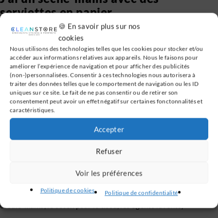
serviettes en papier
🍪 En savoir plus sur nos
Production de déchets : OUI (les essuie-mains papier
cookies
terminent à la poubelle, sont incinérés au mieux recyclés)
Nous utilisons des technologies telles que les cookies pour stocker et/ou
accéder aux informations relatives aux appareils. Nous le faisons pour
Besoin en matière première : OUI (les arbres, pour faire de la
améliorer l’expérience de navigation et pour afficher des publicités
pâte à papier)
(non-)personnalisées. Consentir à ces technologies nous autorisera à
traiter des données telles que le comportement de navigation ou les ID
Consommation énergétique : OUI (celle de l’usine à papier)
uniques sur ce site. Le fait de ne pas consentir ou de retirer son
Empreinte carbone : OUI (transport des matières premières,
consentement peut avoir un effet négatif sur certaines fonctonnalités et
caractéristiques.
fonctionnement de l’usine et livraison du produit fini)
Accepter
J’ai un sèche-mains avec du tissu
coton
Refuser
Production de déchets : OUI (traitement des eaux usées pour
Voir les préférences
laver les tissus)
Politique de cookies
Politique de confidentialité
Besoin en matière première : OUI (l’eau pour nettoyer les
essuie-mains, le coton pour le tissu, les agents lavants)