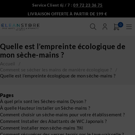
Service Client 6j / 7 :
09 72 23 36 75
LIVRAISON OFFERTE À PARTIR DE 199 €
0
Quelle est l’empreinte écologique de
mon sèche-mains ?
Accueil
/
Comment se sècher les mains de manière écologique ?
/
Quelle est l’empreinte écologique de mon sèche-mains ?
Pages
À quel prix sont les Sèches-mains Dyson ?
À quelle Hauteur installer un Sèche-mains ?
Comment choisir un sèche-mains pour votre établissement ?
Comment Installer des Abattants de WC Japonais ?
Comment installer mon sèche-mains ?￼
Comment récupérer des verres ternis par le lave-vaisselle ?